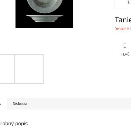
Tani
Detailné 
TLAČ
s
Diskusia
robný popis