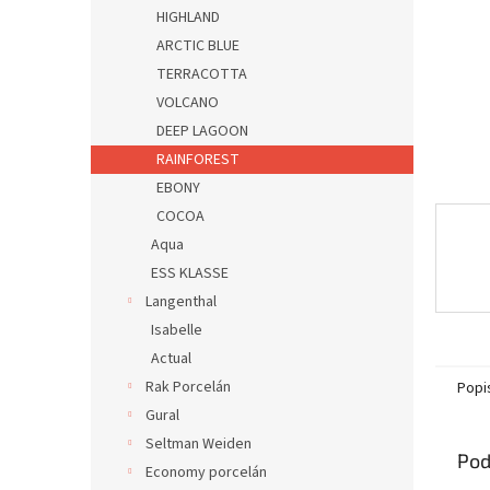
HIGHLAND
ARCTIC BLUE
TERRACOTTA
VOLCANO
DEEP LAGOON
RAINFOREST
EBONY
COCOA
Aqua
ESS KLASSE
Langenthal
Isabelle
Actual
Rak Porcelán
Popi
Gural
Seltman Weiden
Pod
Economy porcelán