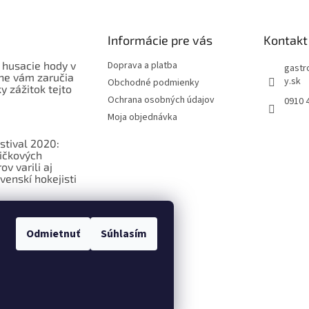
Informácie pre vás
Kontakt
 husacie hody v
Doprava a platba
gastr
ne vám zaručia
y.sk
Obchodné podmienky
 zážitok tejto
Ochrana osobných údajov
0910 
Moja objednávka
stival 2020:
ičkových
v varili aj
venskí hokejisti
ková
ia o
Odmietnuť
Súhlasím
ých potravinách