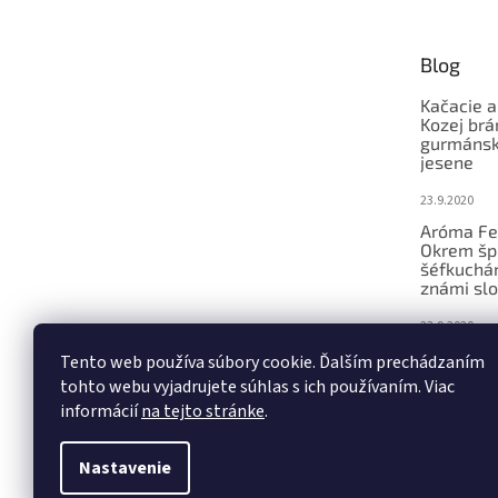
ä
t
Blog
i
e
Kačacie a
Kozej brá
gurmánsky
jesene
23.9.2020
Aróma Fe
Okrem šp
šéfkucháro
známi slo
23.9.2020
Ochutnáv
Tento web používa súbory cookie. Ďalším prechádzaním
konferenc
tohto webu vyjadrujete súhlas s ich používaním. Viac
remeseln
informácií
na tejto stránke
.
23.9.2020
Nastavenie