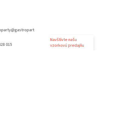
oparty
@
gastropart
Navštívte našu
428 015
vzorkovú predajňu