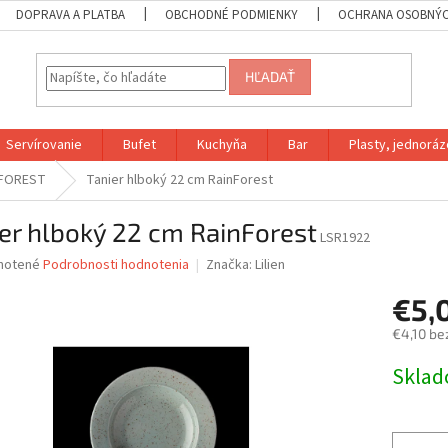
DOPRAVA A PLATBA
OBCHODNÉ PODMIENKY
OCHRANA OSOBNÝC
HĽADAŤ
Servírovanie
Bufet
Kuchyňa
Bar
Plasty, jednoráz
NFOREST
Tanier hlboký 22 cm RainForest
er hlboký 22 cm RainForest
LSR1922
né
notené
Podrobnosti hodnotenia
Značka:
Lilien
nie
€5,
u
€4,10 be
Jednotk
Skla
cena:
iek.