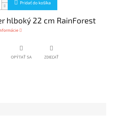
Pridať do košíka
er hlboký 22 cm RainForest
informácie
OPÝTAŤ SA
ZDIEĽAŤ