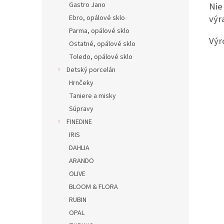
Nie
Gastro Jano
výr
Ebro, opálové sklo
Parma, opálové sklo
Výr
Ostatné, opálové sklo
Toledo, opálové sklo
Detský porcelán
Hrnčeky
Taniere a misky
Súpravy
FINEDINE
IRIS
DAHLIA
ARANDO
OLIVE
BLOOM & FLORA
RUBIN
OPAL