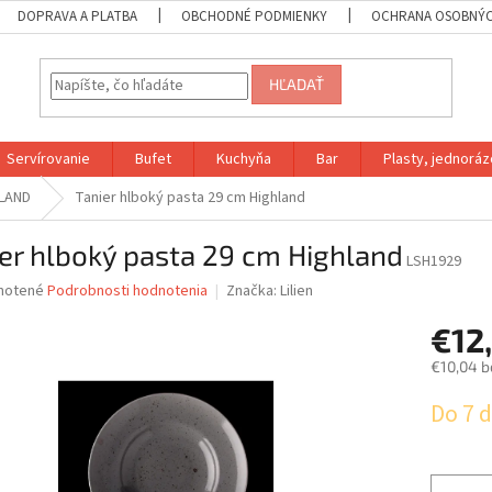
DOPRAVA A PLATBA
OBCHODNÉ PODMIENKY
OCHRANA OSOBNÝC
HĽADAŤ
Servírovanie
Bufet
Kuchyňa
Bar
Plasty, jednoráz
LAND
Tanier hlboký pasta 29 cm Highland
er hlboký pasta 29 cm Highland
LSH1929
né
notené
Podrobnosti hodnotenia
Značka:
Lilien
nie
€12
u
€10,04 b
Jednotk
Do 7 d
cena:
iek.