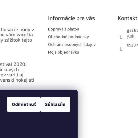
Informácie pre vás
Kontakt
 husacie hody v
Doprava a platba
gastr
ne vám zaručia
y.sk
Obchodné podmienky
 zážitok tejto
Ochrana osobných údajov
0910 
Moja objednávka
stival 2020:
ičkových
v varili aj
venskí hokejisti
ková
ia o
Odmietnuť
Súhlasím
ých potravinách