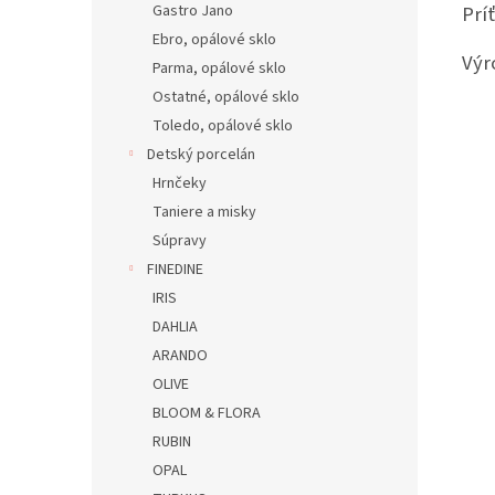
Prí
Gastro Jano
Ebro, opálové sklo
Výr
Parma, opálové sklo
Ostatné, opálové sklo
Toledo, opálové sklo
Detský porcelán
Hrnčeky
Taniere a misky
Súpravy
FINEDINE
IRIS
DAHLIA
ARANDO
OLIVE
BLOOM & FLORA
RUBIN
OPAL