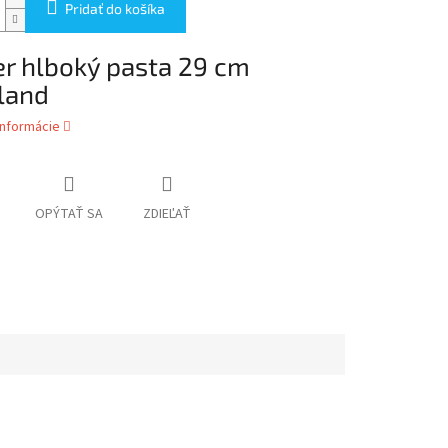
Pridať do košíka
er hlboký pasta 29 cm
land
informácie
OPÝTAŤ SA
ZDIEĽAŤ