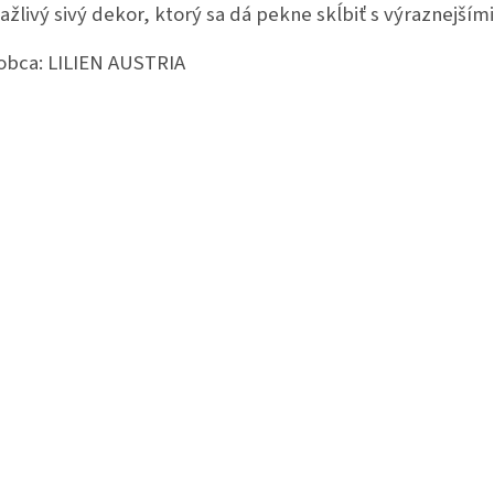
ťažlivý sivý dekor, ktorý sa dá pekne skĺbiť s výraznejším
obca:
LILIEN AUSTRIA