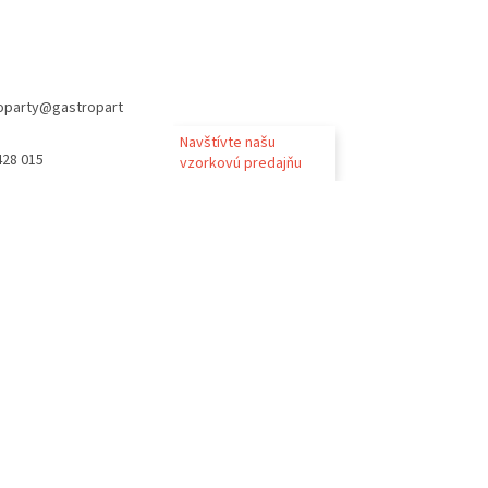
oparty
@
gastropart
Navštívte našu
428 015
vzorkovú predajňu