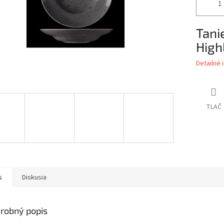
Tani
High
Detailné 
TLAČ
s
Diskusia
robný popis