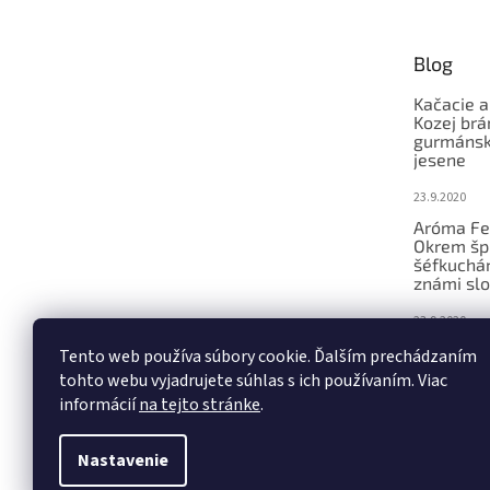
ä
t
Blog
i
e
Kačacie a
Kozej brá
gurmánsky
jesene
23.9.2020
Aróma Fe
Okrem šp
šéfkucháro
známi slo
23.9.2020
Ochutnáv
Tento web používa súbory cookie. Ďalším prechádzaním
konferenc
tohto webu vyjadrujete súhlas s ich používaním. Viac
remeseln
informácií
na tejto stránke
.
23.9.2020
Nastavenie