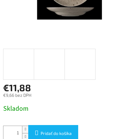
€11,88
€9,66 bez DPH
Jednotková
Skladom
cena:
Pridať do košíka