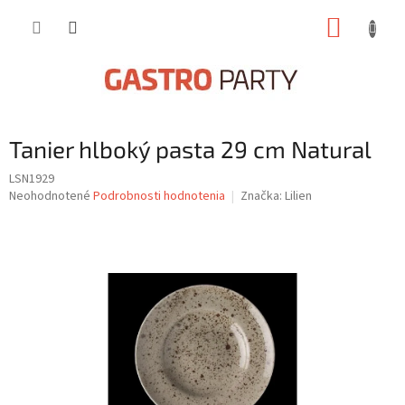
Prejsť
NÁKUP
na
obsah
KOŠÍK
Tanier hlboký pasta 29 cm Natural
LSN1929
Priemerné
Neohodnotené
Podrobnosti hodnotenia
Značka:
Lilien
hodnotenie
produktu
je
0,0
z
5
hviezdičiek.