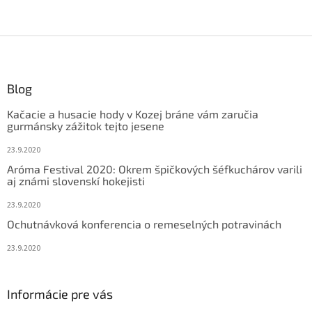
Z
á
p
ä
Blog
t
Kačacie a husacie hody v Kozej bráne vám zaručia
i
gurmánsky zážitok tejto jesene
e
23.9.2020
Aróma Festival 2020: Okrem špičkových šéfkuchárov varili
aj známi slovenskí hokejisti
23.9.2020
Ochutnávková konferencia o remeselných potravinách
23.9.2020
Informácie pre vás