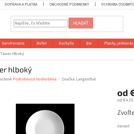
DOPRAVA A PLATBA
OBCHODNÉ PODMIENKY
OCHRANA OSOBNÝC
HĽADAŤ
Servírovanie
Bufet
Kuchyňa
Bar
Plasty, jednoráz
Tanier hlboký
er hlboký
né
notené
Podrobnosti hodnotenia
Značka:
Langenthal
nie
od
u
od
€4,10
Jednotk
Zvoľte
cena:
iek.
Variant