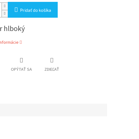
Pridať do košíka
r hlboký
informácie
OPÝTAŤ SA
ZDIEĽAŤ