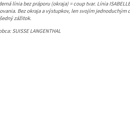
erná línia bez práporu (okraja) = coup tvar. Línia ISABELL
lovania. Bez okraja a výstupkov, len svojím jednoduchým 
šedný zážitok.
obca:
SUISSE LANGENTHAL