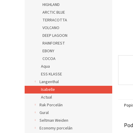
HIGHLAND
ARCTIC BLUE
TERRACOTTA
VOLCANO
DEEP LAGOON
RAINFOREST
EBONY
COCOA
Aqua
ESS KLASSE
Langenthal
Isabelle
Actual
Rak Porcelán
Popi
Gural
Seltman Weiden
Pod
Economy porcelán