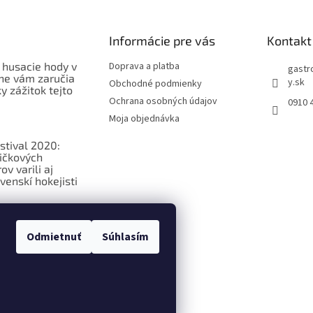
Informácie pre vás
Kontakt
 husacie hody v
Doprava a platba
gastr
ne vám zaručia
y.sk
Obchodné podmienky
 zážitok tejto
Ochrana osobných údajov
0910 
Moja objednávka
stival 2020:
ičkových
v varili aj
venskí hokejisti
ková
ia o
Odmietnuť
Súhlasím
ých potravinách