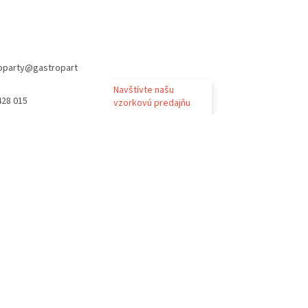
oparty
@
gastropart
Navštívte našu
428 015
vzorkovú predajňu