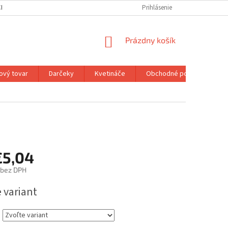
H ÚDAJOV
MOJA OBJEDNÁVKA
Prihlásenie
NÁKUPNÝ
Prázdny košík
KOŠÍK
ový tovar
Darčeky
Kvetináče
Obchodné podmienky
€5,04
bez DPH
ová
 variant