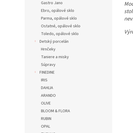
Mod
Gastro Jano
sto
Ebro, opálové sklo
nev
Parma, opálové sklo
Ostatné, opálové sklo
Výr
Toledo, opálové sklo
Detský porcelán
Hrnčeky
Taniere a misky
Súpravy
FINEDINE
IRIS
DAHLIA
ARANDO
OLIVE
BLOOM & FLORA
RUBIN
OPAL