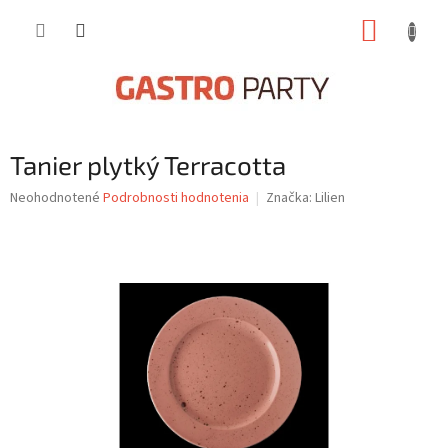
Prejsť
NÁKUP
na
obsah
KOŠÍK
Tanier plytký Terracotta
Priemerné
Neohodnotené
Podrobnosti hodnotenia
Značka:
Lilien
hodnotenie
produktu
je
0,0
z
5
hviezdičiek.