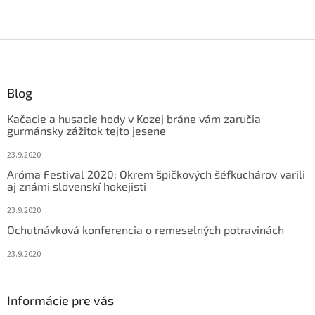
Z
á
p
ä
Blog
t
Kačacie a husacie hody v Kozej bráne vám zaručia
i
gurmánsky zážitok tejto jesene
e
23.9.2020
Aróma Festival 2020: Okrem špičkových šéfkuchárov varili
aj známi slovenskí hokejisti
23.9.2020
Ochutnávková konferencia o remeselných potravinách
23.9.2020
Informácie pre vás