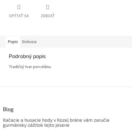
OPÝTAŤ SA
ZDIEĽAŤ
Popis
Diskusia
Podrobný popis
Tradičný tvar porcelánu.
Z
á
p
ä
Blog
t
Kačacie a husacie hody v Kozej bráne vám zaručia
i
gurmánsky zážitok tejto jesene
e