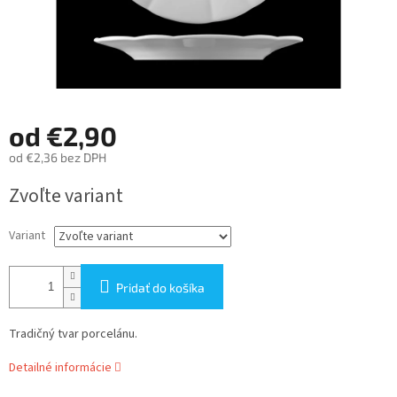
od
€2,90
od
€2,36
bez DPH
Jednotková
Zvoľte variant
cena:
Variant
Pridať do košíka
Tradičný tvar porcelánu.
Detailné informácie