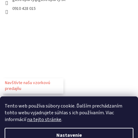
0910 428 015
Navštívte našu vzorkovú
predajňu
Tento web používa súbory cookie. Ďalším prechádzaním
tohto webu vyjadrujete súhlas s ich používaním. Viac
informácií
na tejto stránke
.
Vytvoril Shoptet
Nastavenie