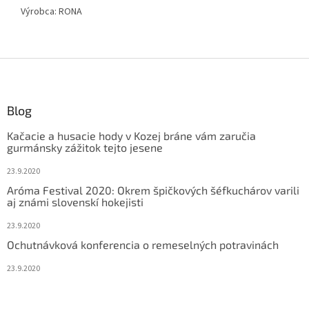
Výrobca:
RONA
Z
á
p
ä
Blog
t
Kačacie a husacie hody v Kozej bráne vám zaručia
i
gurmánsky zážitok tejto jesene
e
23.9.2020
Aróma Festival 2020: Okrem špičkových šéfkuchárov varili
aj známi slovenskí hokejisti
23.9.2020
Ochutnávková konferencia o remeselných potravinách
23.9.2020