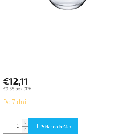
€12,11
€9,85 bez DPH
Jednotková
Do 7 dní
cena:
Pridať do košíka