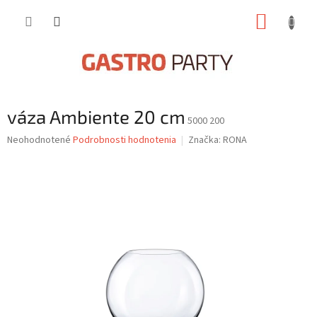
Prejsť
NÁKUP
na
obsah
KOŠÍK
váza Ambiente 20 cm
5000 200
Priemerné
Neohodnotené
Podrobnosti hodnotenia
Značka:
RONA
hodnotenie
produktu
je
0,0
z
5
hviezdičiek.