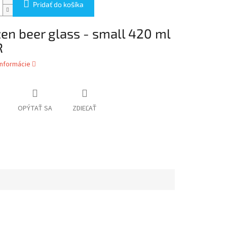
Pridať do košíka
en beer glass - small 420 ml
R
informácie
OPÝTAŤ SA
ZDIEĽAŤ