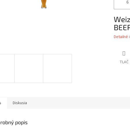
Weiz
BEE
Detailné 
TLAČ
s
Diskusia
robný popis