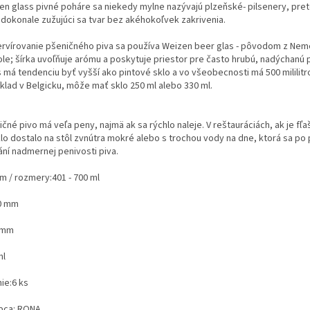
en glass pivné poháre sa niekedy mylne nazývajú plzeňské- pilsenery, pre
 dokonale zužujúci sa tvar bez akéhokoľvek zakrivenia.
ervírovanie pšeničného piva sa používa Weizen beer glas - pôvodom z Nemeck
ole; šírka uvoľňuje arómu a poskytuje priestor pre často hrubú, nadýchanú
 má tendenciu byť vyšší ako pintové sklo a vo všeobecnosti má 500 mililitr
íklad v Belgicku, môže mať sklo 250 ml alebo 330 ml.
čné pivo má veľa peny, najmä ak sa rýchlo naleje. V reštauráciách, ak je fľa
lo dostalo na stôl zvnútra mokré alebo s trochou vody na dne, ktorá sa po p
ání nadmernej penivosti piva.
m / rozmery:
401 - 700 ml
0 mm
 mm
ml
ie:
6 ks
bca:
RONA