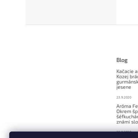
Z
á
p
ä
t
Blog
i
e
Kačacie a
Kozej brá
gurmánsky
jesene
23.9.2020
Aróma Fe
Okrem šp
šéfkucháro
známi slo
23.9.2020