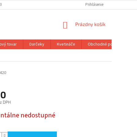
H ÚDAJOV
MOJA OBJEDNÁVKA
Prihlásenie
NÁKUPNÝ
Prázdny košík
KOŠÍK
ový tovar
Darčeky
Kvetináče
Obchodné podmienky
 420
10
z DPH
ová
tálne nedostupné