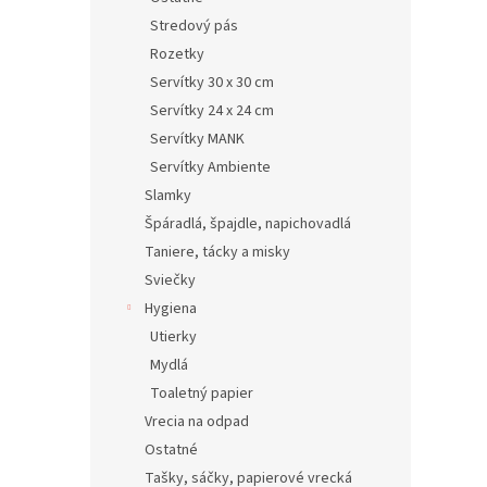
Stredový pás
Rozetky
Servítky 30 x 30 cm
Servítky 24 x 24 cm
Servítky MANK
Servítky Ambiente
Slamky
Špáradlá, špajdle, napichovadlá
Taniere, tácky a misky
Sviečky
Hygiena
Utierky
Mydlá
Toaletný papier
Vrecia na odpad
Ostatné
Tašky, sáčky, papierové vrecká