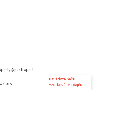
oparty
@
gastropart
Navštívte našu
428 015
vzorkovú predajňu