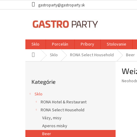
Prejsť
gastroparty@gastroparty.sk
na
obsah
Sklo
Porcelán
Príbory
Stolovanie
Domov
Sklo
RONA Select Household
Beer
B
Weiz
o
Preskočiť
č
Priemer
Neohod
Kategórie
kategórie
n
hodnote
ý
produkt
Sklo
p
je
RONA Hotel & Restaurant
0,0
a
z
RONA Select Household
n
5
e
Vázy, misy
hviezdič
l
Aperos misky
Beer