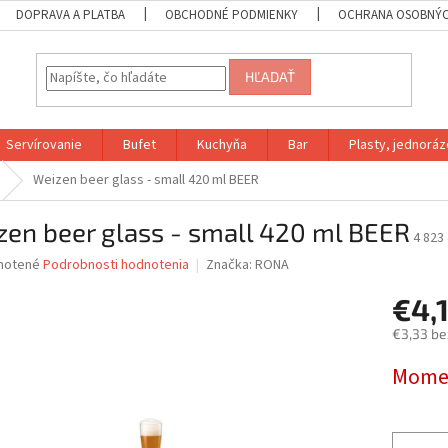
DOPRAVA A PLATBA
OBCHODNÉ PODMIENKY
OCHRANA OSOBNÝC
HĽADAŤ
Servírovanie
Bufet
Kuchyňa
Bar
Plasty, jednoráz
Weizen beer glass - small 420 ml BEER
en beer glass - small 420 ml BEER
4 823
né
notené
Podrobnosti hodnotenia
Značka:
RONA
nie
€4,
u
€3,33 be
Jednotk
Momen
cena:
iek.