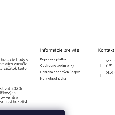
Informácie pre vás
Kontakt
 husacie hody v
Doprava a platba
gastr
ne vám zaručia
y.sk
Obchodné podmienky
 zážitok tejto
Ochrana osobných údajov
0910 
Moja objednávka
stival 2020:
ičkových
v varili aj
venskí hokejisti