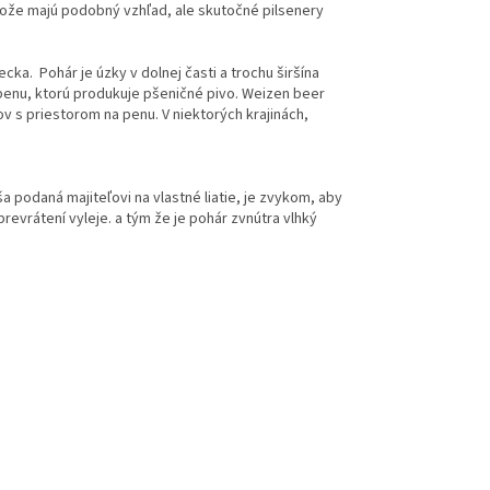
tože majú podobný vzhľad, ale skutočné pilsenery
a. Pohár je úzky v dolnej časti a trochu širšína
 penu, ktorú produkuje pšeničné pivo. Weizen beer
ov s priestorom na penu. V niektorých krajinách,
ša podaná majiteľovi na vlastné liatie, je zvykom, aby
revrátení vyleje. a tým že je pohár zvnútra vlhký