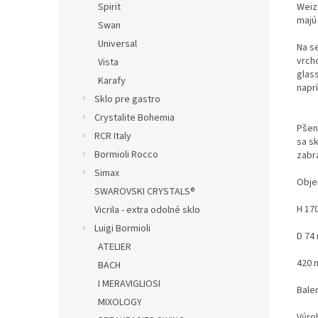
Weiz
Spirit
majú
Swan
Universal
Na s
vrch
Vista
glass
Karafy
napr
Sklo pre gastro
Crystalite Bohemia
Pšeni
RCR Italy
sa sk
Bormioli Rocco
zabr
Simax
Obje
SWAROVSKI CRYSTALS®
H 17
Vicrila - extra odolné sklo
Luigi Bormioli
D 74
ATELIER
420 
BACH
I MERAVIGLIOSI
Balen
MIXOLOGY
Výro