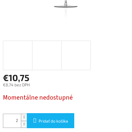
€10,75
€8,74 bez DPH
Jednotková
Momentálne nedostupné
cena:
Pridať do košíka