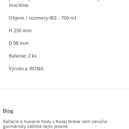
machine.
Objem / rozmery:
401 - 700 ml
H 250 mm
D 98 mm
Balenie:
2 ks
Výrobca :
RONA
Z
á
p
ä
Blog
t
Kačacie a husacie hody v Kozej bráne vám zaručia
i
gurmánsky zážitok tejto jesene