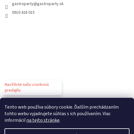
gastroparty
@
gastroparty.sk
0910 428 015
Navštívte našu vzorkovú
predajňu
Tento web používa súbory cookie. Ďalším prechádzaním
tohto webu vyjadrujete súhlas s ich používaním. Viac
informácií
na tejto stránke
.
Vytvoril Shoptet