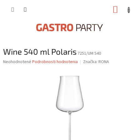
Prejsť
NÁKUP
na
obsah
KOŠÍK
Wine 540 ml Polaris
7251/UM 540
Priemerné
Neohodnotené
Podrobnosti hodnotenia
Značka:
RONA
hodnotenie
produktu
je
0,0
z
5
hviezdičiek.