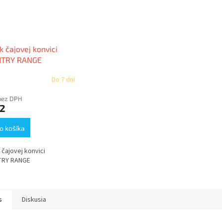
k čajovej konvici
TRY RANGE
Do 7 dní
bez DPH
32
o košíka
 čajovej konvici
RY RANGE
s
Diskusia