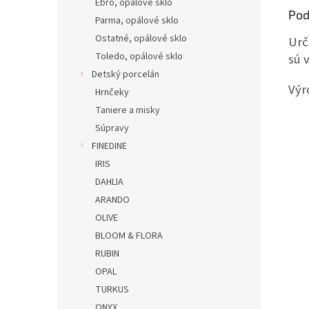
Ebro, opálové sklo
Pod
Parma, opálové sklo
Ostatné, opálové sklo
Urč
Toledo, opálové sklo
sú 
Detský porcelán
Výr
Hrnčeky
Taniere a misky
Súpravy
FINEDINE
IRIS
DAHLIA
ARANDO
OLIVE
BLOOM & FLORA
RUBIN
OPAL
TURKUS
ONYX