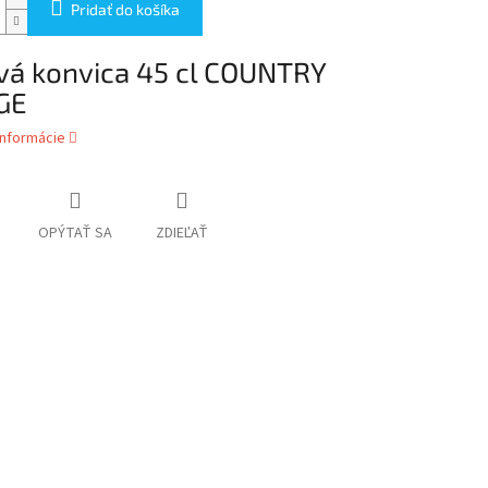
Pridať do košíka
vá konvica 45 cl COUNTRY
GE
informácie
OPÝTAŤ SA
ZDIEĽAŤ