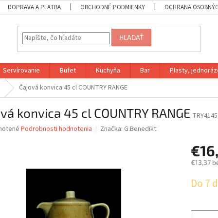
DOPRAVA A PLATBA
OBCHODNÉ PODMIENKY
OCHRANA OSOBNÝC
HĽADAŤ
Servírovanie
Bufet
Kuchyňa
Bar
Plasty, jednoráz
Čajová konvica 45 cl COUNTRY RANGE
ová konvica 45 cl COUNTRY RANGE
TRY4145
né
notené
Podrobnosti hodnotenia
Značka:
G.Benedikt
nie
€16
u
€13,37 b
Jednotk
Do 7 d
cena:
iek.