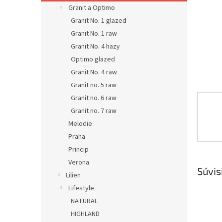
Granit a Optimo
Granit No. 1 glazed
Granit No. 1 raw
Granit No. 4 hazy
Optimo glazed
Granit No. 4 raw
Granit no. 5 raw
Granit no. 6 raw
Granit no. 7 raw
Melodie
Praha
Princip
Verona
Súvis
Lilien
Lifestyle
NATURAL
HIGHLAND