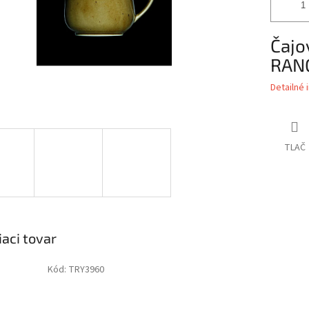
Čajo
RAN
Detailné 
TLAČ
iaci tovar
Kód:
TRY3960