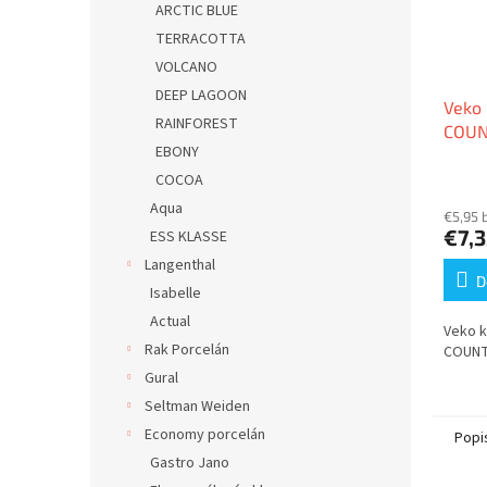
ARCTIC BLUE
TERRACOTTA
VOLCANO
DEEP LAGOON
Veko 
RAINFOREST
COUN
EBONY
COCOA
Aqua
€5,95 
€7,
ESS KLASSE
Langenthal
D
Isabelle
Actual
Veko k
Rak Porcelán
COUNT
Gural
Seltman Weiden
Economy porcelán
Popi
Gastro Jano