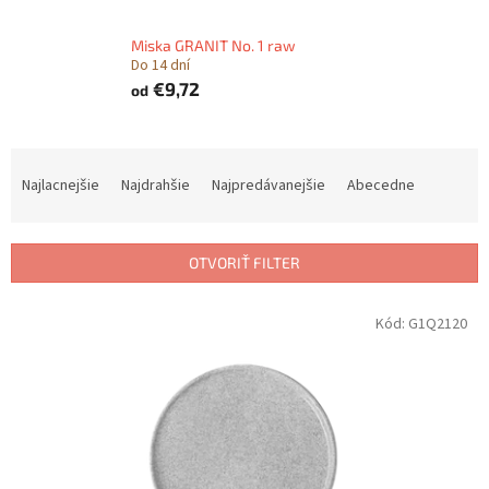
Miska GRANIT No. 1 raw
Do 14 dní
€9,72
od
R
a
Najlacnejšie
Najdrahšie
Najpredávanejšie
Abecedne
d
e
n
OTVORIŤ FILTER
i
e
V
Kód:
G1Q2120
p
ý
r
p
o
i
d
s
u
p
k
r
t
o