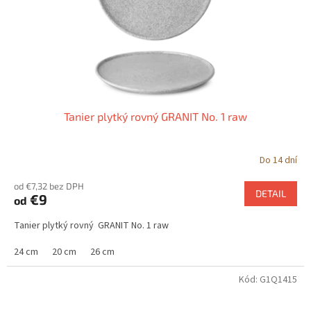
o
d
v
u
k
t
o
v
Tanier plytký rovný GRANIT No. 1 raw
Do 14 dní
od €7,32 bez DPH
DETAIL
€9
od
Tanier plytký rovný GRANIT No. 1 raw
24 cm
20 cm
26 cm
Kód:
G1Q1415