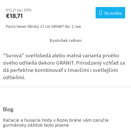
€15,21 bez DPH
Do košíka
€18,71
Pasta tanier hlboký 27 cm GRANIT No. 1 raw
3
položiek celkom
O
v
l
"Surová" svetlošedá alebo matná varianta prvého
á
sivého odtieňa dekoru GRANIT. Prirodzený vzhľad sa
d
dá perfektne kombinovať s tmavšími i svetlejšími
a
c
odtieňmi.
i
e
Z
p
á
r
p
v
ä
Blog
k
t
y
Kačacie a husacie hody v Kozej bráne vám zaručia
v
i
gurmánsky zážitok tejto jesene
ý
e