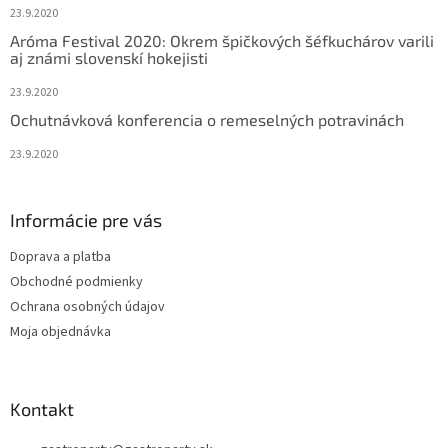
p
23.9.2020
i
s
Aróma Festival 2020: Okrem špičkových šéfkuchárov varili
aj známi slovenskí hokejisti
u
23.9.2020
Ochutnávková konferencia o remeselných potravinách
23.9.2020
Informácie pre vás
Doprava a platba
Obchodné podmienky
Ochrana osobných údajov
Moja objednávka
Kontakt