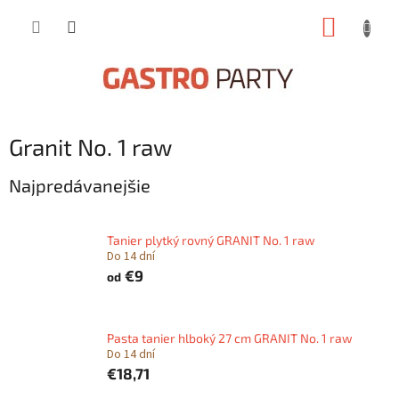
Prejsť
NÁKUP
na
obsah
KOŠÍK
Granit No. 1 raw
Najpredávanejšie
Tanier plytký rovný GRANIT No. 1 raw
Do 14 dní
€9
od
Pasta tanier hlboký 27 cm GRANIT No. 1 raw
Do 14 dní
€18,71