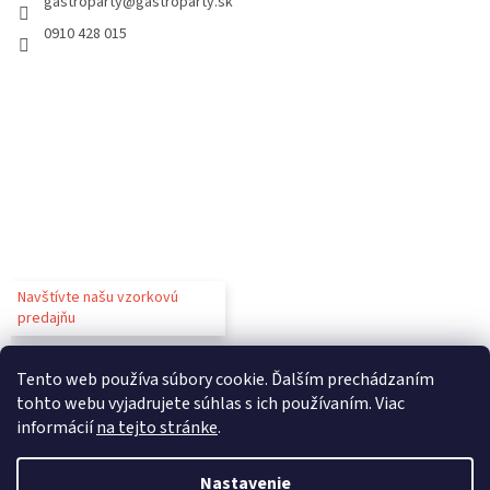
gastroparty
@
gastroparty.sk
0910 428 015
Navštívte našu vzorkovú
predajňu
Tento web používa súbory cookie. Ďalším prechádzaním
tohto webu vyjadrujete súhlas s ich používaním. Viac
informácií
na tejto stránke
.
Vytvoril Shoptet
Nastavenie