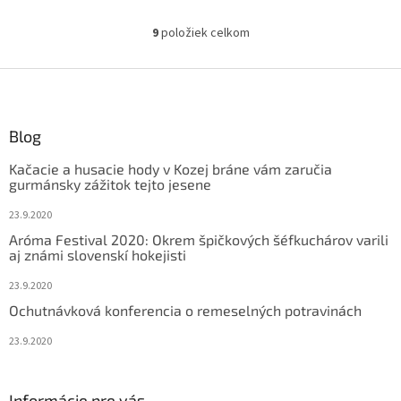
9
položiek celkom
O
v
l
Z
á
á
d
p
a
ä
Blog
c
t
i
Kačacie a husacie hody v Kozej bráne vám zaručia
i
e
gurmánsky zážitok tejto jesene
p
e
r
23.9.2020
v
Aróma Festival 2020: Okrem špičkových šéfkuchárov varili
k
aj známi slovenskí hokejisti
y
v
23.9.2020
ý
Ochutnávková konferencia o remeselných potravinách
p
i
23.9.2020
s
u
Informácie pre vás