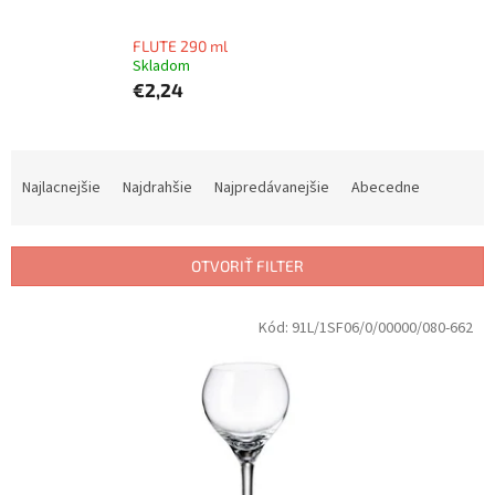
FLUTE 290 ml
Skladom
€2,24
R
a
Najlacnejšie
Najdrahšie
Najpredávanejšie
Abecedne
d
e
n
OTVORIŤ FILTER
i
e
V
Kód:
91L/1SF06/0/00000/080-662
p
ý
r
p
o
i
d
s
u
p
k
r
t
o