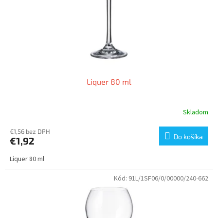
o
d
v
u
k
t
o
v
Liquer 80 ml
Skladom
€1,56 bez DPH
Do košíka
€1,92
Liquer 80 ml
Kód:
91L/1SF06/0/00000/240-662