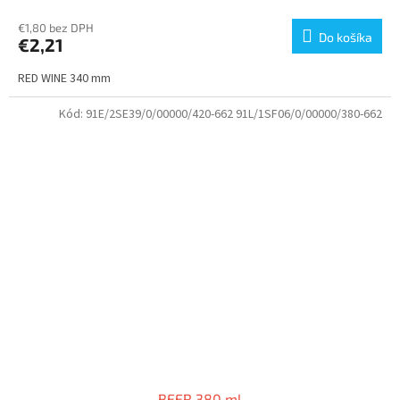
€1,80 bez DPH
Do košíka
€2,21
RED WINE 340 mm
Kód:
91E/2SE39/0/00000/420-662 91L/1SF06/0/00000/380-662
BEER 380 ml