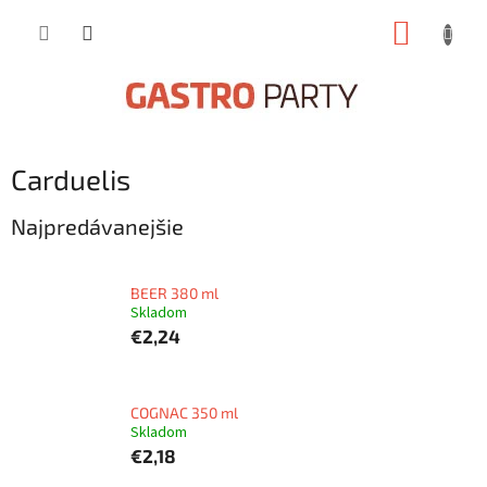
Prejsť
NÁKUP
na
obsah
KOŠÍK
Carduelis
Najpredávanejšie
BEER 380 ml
Skladom
€2,24
COGNAC 350 ml
Skladom
€2,18