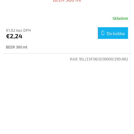
Skladom
€1,82 bez DPH
Do košíka
€2,24
BEER 380 ml
Kód:
91L/1SF06/0/00000/290-662