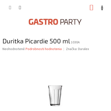
Prejsť
NÁKUP
na
obsah
KOŠÍK
Duritka Picardie 500 ml
1030A
Priemerné
Neohodnotené
Podrobnosti hodnotenia
Značka:
Duralex
hodnotenie
produktu
je
0,0
z
5
hviezdičiek.