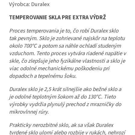
Výrobca:
Duralex
TEMPEROVANIE SKLA PRE EXTRA VÝDRŽ
Proces temperovania je to, čo robí Duralex sklo
tak pevným. Sklo je zohrievané najskôr na teplotu
okolo 700°C a potom sa náhle ochladí studeným
vzduchom. Tento proces vytvára riadené napätie v
skle, čo zlepšuje jeho fyzikálne vlastnosti a sklo je
viac odolné mechanickému poškodeniu pri
dopadoch a tepelnému šoku.
Duralex sklo je 2,5 krát silnejšie ako bežné sklo a
je odolné teplotným šokom až do 130°C. Tieto
výrobky vydržia plynulý prechod z mrazničky do
mikrovlnnej rúry.
Prakticky nerozbitné sklo, ak sa však Duralex
tvrdené sklo ulomí alebo rozbije v rukách, nehrozí