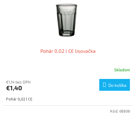
o
d
v
u
k
t
o
v
Pohár 0,02 l CE lisovačka
Skladom
€1,14 bez DPH
Do košíka
€1,40
Pohár 0,02 l CE
Kód:
68806