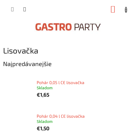
Prejsť
NÁKUP
na
obsah
KOŠÍK
Lisovačka
Najpredávanejšie
Pohár 0,05 l CE lisovačka
Skladom
€1,65
Pohár 0,04 l CE lisovačka
Skladom
€1,50