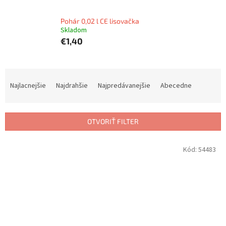
Pohár 0,02 l CE lisovačka
Skladom
€1,40
R
a
Najlacnejšie
Najdrahšie
Najpredávanejšie
Abecedne
d
e
n
OTVORIŤ FILTER
i
e
V
Kód:
54483
p
ý
r
p
o
i
d
s
u
p
k
r
t
o