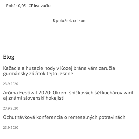
Pohár 0,05 l CE lisovačka
3
položiek celkom
O
v
l
Z
á
á
d
p
a
ä
Blog
c
t
i
Kačacie a husacie hody v Kozej bráne vám zaručia
i
e
gurmánsky zážitok tejto jesene
p
e
r
23.9.2020
v
Aróma Festival 2020: Okrem špičkových šéfkuchárov varili
k
aj známi slovenskí hokejisti
y
v
23.9.2020
ý
Ochutnávková konferencia o remeselných potravinách
p
i
23.9.2020
s
u