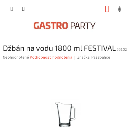
Prejsť
NÁKUP
na
obsah
KOŠÍK
Džbán na vodu 1800 ml FESTIVAL
55102
Priemerné
Neohodnotené
Podrobnosti hodnotenia
Značka:
Pasabahce
hodnotenie
produktu
je
0,0
z
5
hviezdičiek.