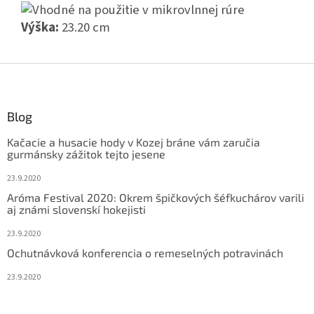
Výška:
23.20 cm
Z
á
p
ä
Blog
t
Kačacie a husacie hody v Kozej bráne vám zaručia
i
gurmánsky zážitok tejto jesene
e
23.9.2020
Aróma Festival 2020: Okrem špičkových šéfkuchárov varili
aj známi slovenskí hokejisti
23.9.2020
Ochutnávková konferencia o remeselných potravinách
23.9.2020