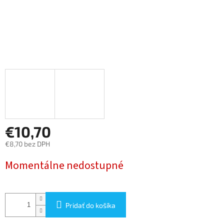
€10,70
€8,70 bez DPH
Jednotková
Momentálne nedostupné
cena:
Pridať do košíka