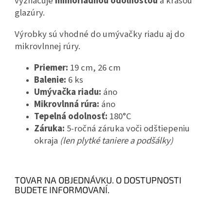
vyznačuje
mimoriadnou odolnosťou
a krásou
glazúry.
Výrobky sú vhodné do umývačky riadu aj do
mikrovlnnej rúry.
Priemer:
19 cm, 26 cm
Balenie:
6 ks
Umývačka riadu:
áno
Mikrovlnná rúra:
áno
Tepelná odolnosť:
180°C
Záruka:
5-ročná záruka voči odštiepeniu
okraja
(len plytké taniere a podšálky)
TOVAR NA OBJEDNÁVKU. O DOSTUPNOSTI
BUDETE INFORMOVANÍ.