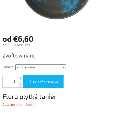
od
€6,60
od
€5,37
bez DPH
Jednotková
Zvoľte variant
cena:
Variant
Pridať do košíka
Flora plytký tanier
Detailné informácie