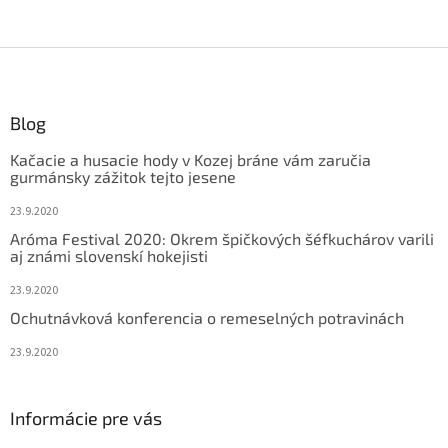
Z
á
p
ä
Blog
t
Kačacie a husacie hody v Kozej bráne vám zaručia
i
gurmánsky zážitok tejto jesene
e
23.9.2020
Aróma Festival 2020: Okrem špičkových šéfkuchárov varili
aj známi slovenskí hokejisti
23.9.2020
Ochutnávková konferencia o remeselných potravinách
23.9.2020
Informácie pre vás