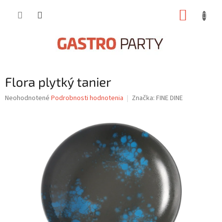
Prejsť
NÁKUP
na
obsah
KOŠÍK
Flora plytký tanier
Priemerné
Neohodnotené
Podrobnosti hodnotenia
Značka:
FINE DINE
hodnotenie
produktu
je
0,0
z
5
hviezdičiek.