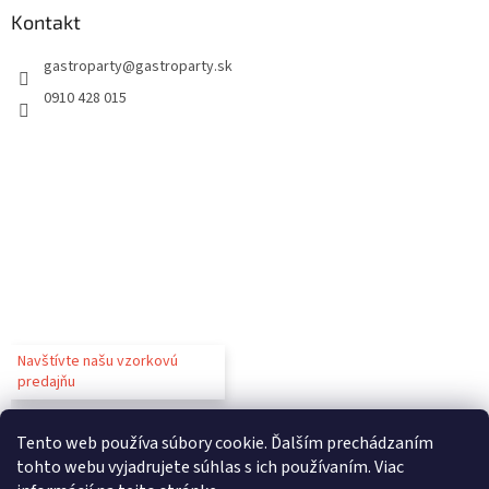
Kontakt
gastroparty
@
gastroparty.sk
0910 428 015
Navštívte našu vzorkovú
predajňu
Tento web používa súbory cookie. Ďalším prechádzaním
tohto webu vyjadrujete súhlas s ich používaním. Viac