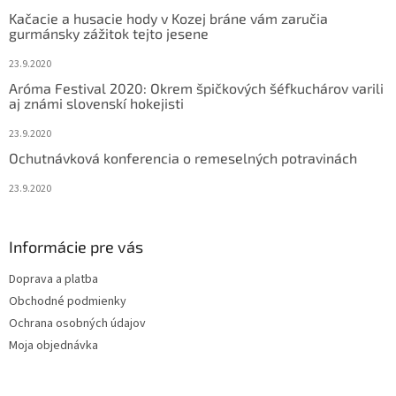
t
Kačacie a husacie hody v Kozej bráne vám zaručia
i
gurmánsky zážitok tejto jesene
e
23.9.2020
Aróma Festival 2020: Okrem špičkových šéfkuchárov varili
aj známi slovenskí hokejisti
23.9.2020
Ochutnávková konferencia o remeselných potravinách
23.9.2020
Informácie pre vás
Doprava a platba
Obchodné podmienky
Ochrana osobných údajov
Moja objednávka