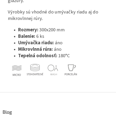
glazúry.
Výrobky sú vhodné do umývačky riadu aj do
mikrovlnnej rúry.
Rozmery:
300x200 mm
Balenie:
6 ks
Umývačka riadu:
áno
Mikrovlnná rúra:
áno
Tepelná odolnosť:
180°C
Z
á
p
ä
Blog