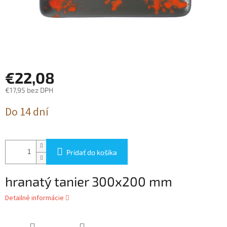
€22,08
€17,95 bez DPH
Jednotková
Do 14 dní
cena:
Pridať do košíka
hranatý tanier 300x200 mm
Detailné informácie