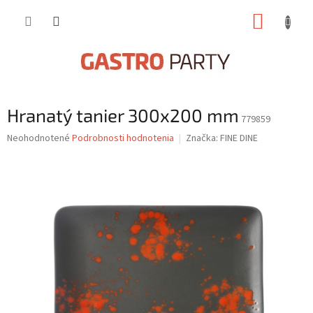
Prejsť
NÁKUP
na
obsah
KOŠÍK
Hranatý tanier 300x200 mm
779859
Priemerné
Neohodnotené
Podrobnosti hodnotenia
Značka:
FINE DINE
hodnotenie
produktu
je
0,0
z
5
hviezdičiek.