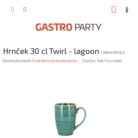
Prejsť
NÁKUP
na
obsah
KOŠÍK
Hrnček 30 cl Twirl - lagoon
TWBAFM30LA
Priemerné
Neohodnotené
Podrobnosti hodnotenia
Značka:
Rak Porcelain
hodnotenie
produktu
je
0,0
z
5
hviezdičiek.