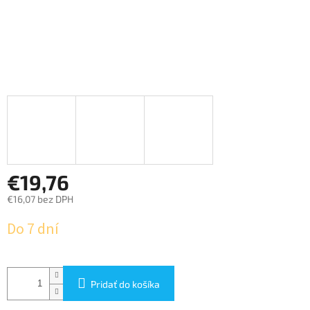
€19,76
€16,07 bez DPH
Jednotková
Do 7 dní
cena:
Pridať do košíka