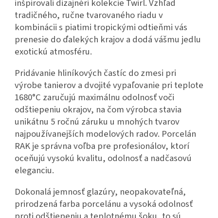
inšpirovali dizajnéri kolekcie Twirl. Vzhľad
tradičného, ručne tvarovaného riadu v
kombinácii s piatimi tropickými odtieňmi vás
prenesie do ďalekých krajov a dodá vášmu jedlu
exotickú atmosféru.
Pridávanie hliníkových častíc do zmesi pri
výrobe tanierov a dvojité vypaľovanie pri teplote
1680°C zaručujú maximálnu odolnosť voči
odštiepeniu okrajov, na čom výrobca stavia
unikátnu 5 ročnú záruku u mnohých tvarov
najpoužívanejších modelových radov. Porcelán
RAK je správna voľba pre profesionálov, ktorí
oceňujú vysokú kvalitu, odolnosť a nadčasovú
eleganciu.
Dokonalá jemnosť glazúry, neopakovateľná,
prirodzená farba porcelánu a vysoká odolnosť
proti odštiepeniu a teplotnému šoku, to sú