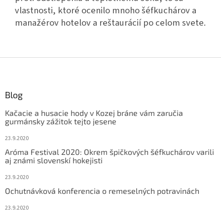
vlastnosti, ktoré ocenilo mnoho šéfkuchárov a
manažérov hotelov a reštaurácií po celom svete.
Z
á
p
ä
Blog
t
Kačacie a husacie hody v Kozej bráne vám zaručia
i
gurmánsky zážitok tejto jesene
e
23.9.2020
Aróma Festival 2020: Okrem špičkových šéfkuchárov varili
aj známi slovenskí hokejisti
23.9.2020
Ochutnávková konferencia o remeselných potravinách
23.9.2020