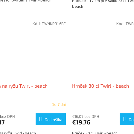
nestohovateľná Twirl - beach
Podšálka 17 cm pre šálku 23 cl Twir
beach
Kód:
TWNNRB16BE
Kód:
TWB
 na ryžu Twirl - beach
Hrnček 30 cl Twirl - beach
Do 7 dní
 bez DPH
€16,07 bez DPH
Do košíka
Do
17
€19,76
na ryžu Twirl - beach
Hrnček 30 cl Twirl - beach