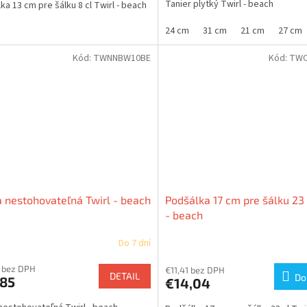
Tanier plytký Twirl - beach
ka 13 cm pre šálku 8 cl Twirl - beach
24 cm
31 cm
21 cm
27 cm
Kód:
TWNNBW10BE
Kód:
TWC
 nestohovateľná Twirl - beach
Podšálka 17 cm pre šálku 23 
- beach
Do 7 dní
 bez DPH
€11,41 bez DPH
DETAIL
Do
,85
€14,04