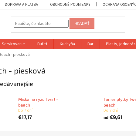
DOPRAVA A PLATBA
OBCHODNÉ PODMIENKY
OCHRANA OSOBNÝC
HĽADAŤ
Servírovanie
Bufet
Kuchyňa
Bar
Plasty, jednoráz
Beach - piesková
h - piesková
edávanejšie
Miska na ryžu Twirl -
Tanier plytký Twi
beach
beach
Do 7 dní
Do 7 dní
€17,17
€9,61
od