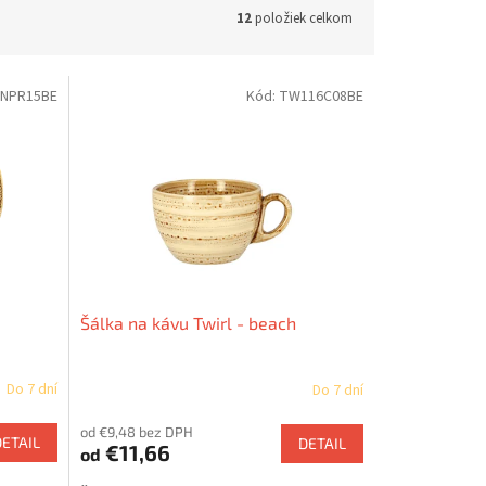
12
položiek celkom
NPR15BE
Kód:
TW116C08BE
Šálka na kávu Twirl - beach
Do 7 dní
Do 7 dní
od €9,48 bez DPH
DETAIL
DETAIL
€11,66
od