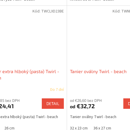
Kód:
TWCLXD23BE
Kód:
TWN
r extra hlboký (pasta) Twirl -
Tanier oválny Twirl - beach
h
Do 7 dní
,85 bez DPH
od €26,60 bez DPH
DETAIL
24,41
€32,72
od
 extra hlboký (pasta) Twirl - beach
Tanier oválny Twirl - beach
26 cm
32 x 23 cm
36 x 27 cm