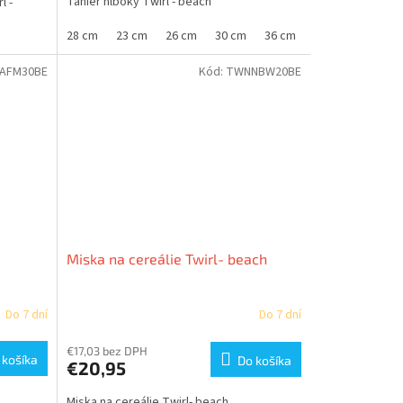
Tanier hlboký Twirl - beach
l -
28 cm
23 cm
26 cm
30 cm
36 cm
AFM30BE
Kód:
TWNNBW20BE
Miska na cereálie Twirl- beach
Do 7 dní
Do 7 dní
€17,03 bez DPH
 košíka
Do košíka
€20,95
Miska na cereálie Twirl- beach