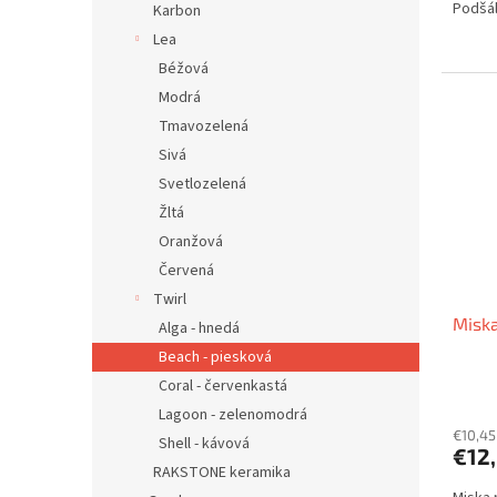
Podšál
Karbon
Lea
Béžová
Modrá
Tmavozelená
Sivá
Svetlozelená
Žltá
Oranžová
Červená
Twirl
Miska
Alga - hnedá
Beach - piesková
Coral - červenkastá
Lagoon - zelenomodrá
€10,45
Shell - kávová
€12
RAKSTONE keramika