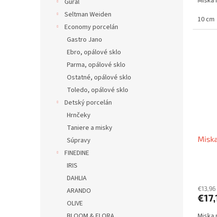
Miska 
Gural
Seltman Weiden
10 cm
Economy porcelán
Gastro Jano
Ebro, opálové sklo
Parma, opálové sklo
Ostatné, opálové sklo
Toledo, opálové sklo
Detský porcelán
Hrnčeky
Taniere a misky
Miska
Súpravy
FINEDINE
IRIS
DAHLIA
€13,96
ARANDO
€17,
OLIVE
BLOOM & FLORA
Miska 