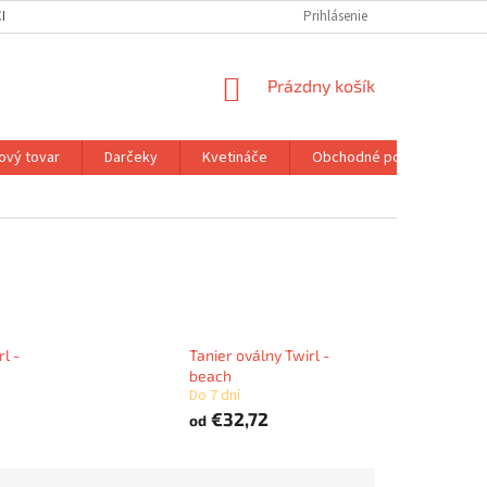
H ÚDAJOV
MOJA OBJEDNÁVKA
Prihlásenie
NÁKUPNÝ
Prázdny košík
KOŠÍK
ový tovar
Darčeky
Kvetináče
Obchodné podmienky
rl -
Tanier oválny Twirl -
beach
Do 7 dní
€32,72
od