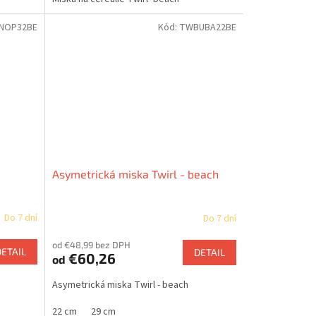
NOP32BE
Kód:
TWBUBA22BE
Asymetrická miska Twirl - beach
Do 7 dní
Do 7 dní
od €48,99 bez DPH
DETAIL
DETAIL
€60,26
od
Asymetrická miska Twirl - beach
22 cm
29 cm