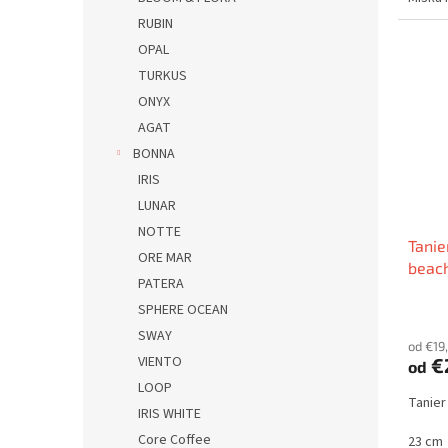
RUBIN
OPAL
TURKUS
ONYX
AGAT
BONNA
IRIS
LUNAR
NOTTE
Tanie
ORE MAR
beac
PATERA
SPHERE OCEAN
SWAY
od €19
VIENTO
€
od
LOOP
Tanier
IRIS WHITE
Core Coffee
23 cm