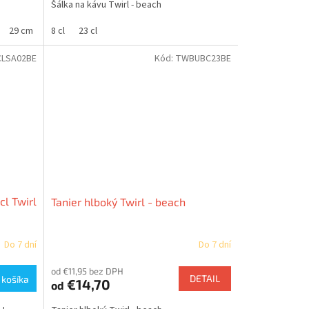
Šálka na kávu Twirl - beach
29 cm
15 cm
8 cl
23 cl
18 cm
LSA02BE
Kód:
TWBUBC23BE
cl Twirl
Tanier hlboký Twirl - beach
Do 7 dní
Do 7 dní
od €11,95 bez DPH
DETAIL
 košíka
€14,70
od