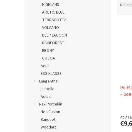
a
HIGHLAND
Najlac
d
ARCTIC BLUE
e
TERRACOTTA
V
n
VOLCANO
ý
i
DEEP LAGOON
p
e
i
p
RAINFOREST
s
r
EBONY
p
o
COCOA
r
d
Aqua
o
u
ESS KLASSE
d
k
Langenthal
u
t
Podšá
k
o
Isabelle
- bea
t
v
Actual
o
Rak Porcelán
v
Neo Fusion
€7,81 
Banquet
€9,
Woodart