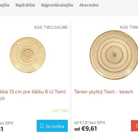
nejšie
Najdrahšie
Najpredávanejšie
Abecedne
Kód:
TWCLSA13BE
Kód:
TWN
lka 13 cm pre šálku 8 cl Twirl
Tanier plytký Twirl - beach
ch
Do 7 dní
od €7,81 bez DPH
bez DPH
Do košíka
€9,61
61
od