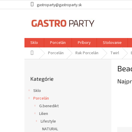
Prejsť
gastroparty@gastroparty.sk
na
obsah
Sklo
Porcelán
Príbory
Stolovanie
Domov
Porcelán
Rak Porcelán
Twirl
B
Beac
o
Preskočiť
č
Kategórie
kategórie
Najpr
n
ý
Sklo
p
Porcelán
a
G.benedikt
n
e
Lilien
l
Lifestyle
NATURAL
R