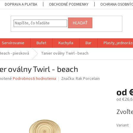
DOPRAVA A PLATBA
OBCHODNÉ PODMIENKY
OCHRANA OSOBNÝC
HĽADAŤ
Servírovanie
Bufet
Kuchyňa
Bar
Plasty, jednoráz
Beach - piesková
Tanier oválny Twirl - beach
er oválny Twirl - beach
né
notené
Podrobnosti hodnotenia
Značka:
Rak Porcelain
nie
od
u
od
€26,6
Jednotk
Zvoľte
cena:
iek.
Variant