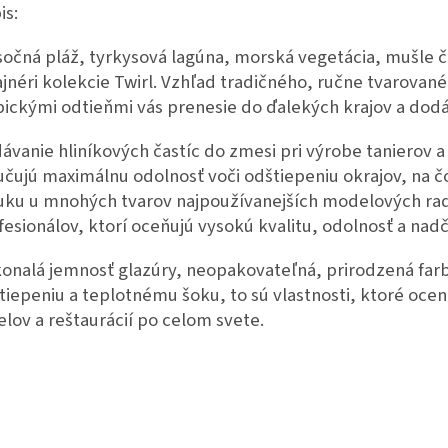
is:
sočná pláž, tyrkysová lagúna, morská vegetácia, mušle či
ajnéri kolekcie Twirl. Vzhľad tradičného, ručne tvarované
pickými odtieňmi vás prenesie do ďalekých krajov a dod
dávanie hliníkových častíc do zmesi pri výrobe tanierov a
učujú maximálnu odolnosť voči odštiepeniu okrajov, na č
uku u mnohých tvarov najpoužívanejších modelových rad
fesionálov, ktorí oceňujú vysokú kvalitu, odolnosť a nad
onalá jemnosť glazúry, neopakovateľná, prirodzená farb
tiepeniu a teplotnému šoku, to sú vlastnosti, ktoré oc
elov a reštaurácií po celom svete.