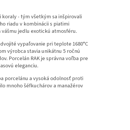
 koraly - tým všetkým sa inšpirovali
ho riadu v kombinácii s piatimi
á vášmu jedlu exotickú atmosféru.
 dvojité vypaľovanie pri teplote 1680°C
om výrobca stavia unikátnu 5 ročnú
ov. Porcelán RAK je správna voľba pre
časovú eleganciu.
a porcelánu a vysoká odolnosť proti
enilo mnoho šéfkuchárov a manažérov