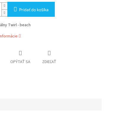
Pridať do košíka
álny Twirl - beach
informácie
OPÝTAŤ SA
ZDIEĽAŤ