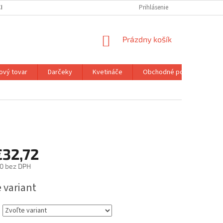
H ÚDAJOV
MOJA OBJEDNÁVKA
Prihlásenie
NÁKUPNÝ
Prázdny košík
KOŠÍK
ový tovar
Darčeky
Kvetináče
Obchodné podmienky
€32,72
0
bez DPH
ová
 variant