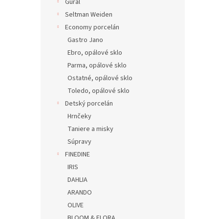
Gural
Seltman Weiden
Economy porcelán
Gastro Jano
Ebro, opálové sklo
Parma, opálové sklo
Ostatné, opálové sklo
Toledo, opálové sklo
Detský porcelán
Hrnčeky
Taniere a misky
Súpravy
FINEDINE
IRIS
DAHLIA
ARANDO
OLIVE
BLOOM & FLORA