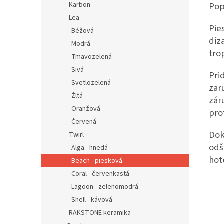
Pop
Karbon
Lea
Pie
Béžová
diz
Modrá
tro
Tmavozelená
Sivá
Pri
Svetlozelená
zar
Žltá
zár
Oranžová
pro
Červená
Dok
Twirl
odš
Alga - hnedá
hot
Beach - piesková
Coral - červenkastá
Lagoon - zelenomodrá
Shell - kávová
RAKSTONE keramika