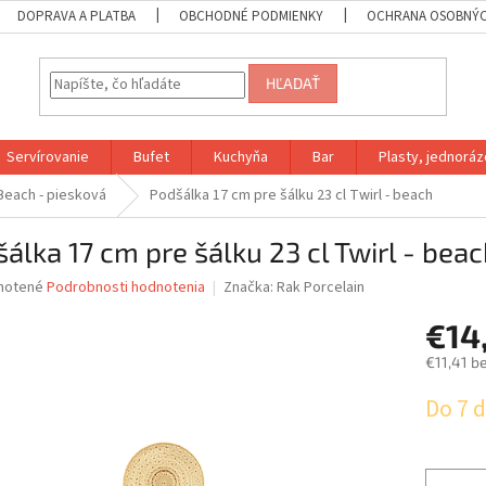
DOPRAVA A PLATBA
OBCHODNÉ PODMIENKY
OCHRANA OSOBNÝC
HĽADAŤ
Servírovanie
Bufet
Kuchyňa
Bar
Plasty, jednoráz
Beach - piesková
Podšálka 17 cm pre šálku 23 cl Twirl - beach
álka 17 cm pre šálku 23 cl Twirl - bea
né
notené
Podrobnosti hodnotenia
Značka:
Rak Porcelain
nie
€14
u
€11,41 b
Jednotk
Do 7 d
cena:
iek.