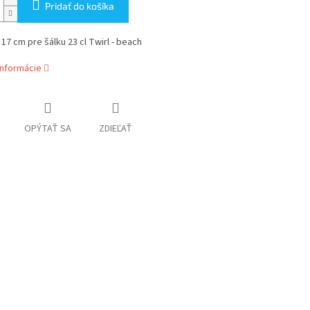
Pridať do košíka
17 cm pre šálku 23 cl Twirl - beach
informácie
OPÝTAŤ SA
ZDIEĽAŤ