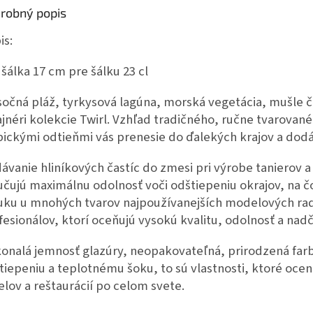
robný popis
is:
šálka 17 cm pre šálku 23 cl
sočná pláž, tyrkysová lagúna, morská vegetácia, mušle či
ajnéri kolekcie Twirl. Vzhľad tradičného, ručne tvarované
pickými odtieňmi vás prenesie do ďalekých krajov a dod
dávanie hliníkových častíc do zmesi pri výrobe tanierov a
učujú maximálnu odolnosť voči odštiepeniu okrajov, na č
uku u mnohých tvarov najpoužívanejších modelových rad
fesionálov, ktorí oceňujú vysokú kvalitu, odolnosť a nad
onalá jemnosť glazúry, neopakovateľná, prirodzená farb
tiepeniu a teplotnému šoku, to sú vlastnosti, ktoré oc
elov a reštaurácií po celom svete.