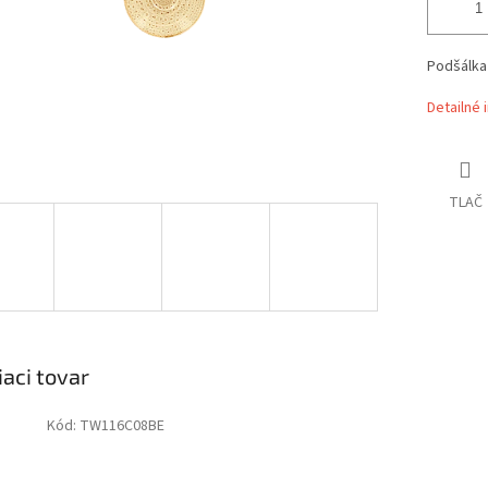
Podšálka 
Detailné 
TLAČ
iaci tovar
Kód:
TW116C08BE