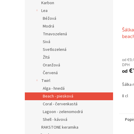
Karbon
Lea
Béžová
Modrá
Šálka
Tmavozelená
beac
Sivá
Svetlozelená
Žltá
od €9,
DPH
Oranžová
€
od
Červená
Twirl
Šálka 
Alga - hnedá
8 cl
Beach - piesková
Coral - červenkastá
Lagoon - zelenomodrá
Popi
Shell - kávová
RAKSTONE keramika