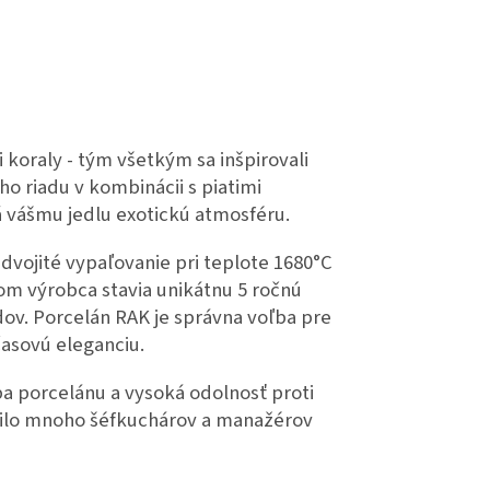
 koraly - tým všetkým sa inšpirovali
ho riadu v kombinácii s piatimi
á vášmu jedlu exotickú atmosféru.
 dvojité vypaľovanie pri teplote 1680°C
om výrobca stavia unikátnu 5 ročnú
ov. Porcelán RAK je správna voľba pre
časovú eleganciu.
a porcelánu a vysoká odolnosť proti
enilo mnoho šéfkuchárov a manažérov