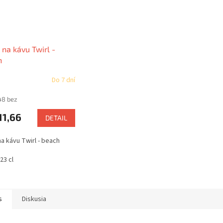
 na kávu Twirl -
h
Do 7 dní
48 bez
11,66
DETAIL
na kávu Twirl - beach
23 cl
s
Diskusia