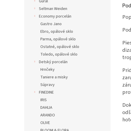
Gural
Pod
Seltman Weiden
Pop
Economy porcelán
Gastro Jano
Pod
Ebro, opálové sklo
Parma, opálové sklo
Pie
Ostatné, opálové sklo
diz
Toledo, opálové sklo
tro
Detský porcelán
Pri
Hrnčeky
zar
Taniere a misky
zár
Súpravy
pro
FINEDINE
IRIS
Dok
DAHLIA
odš
ARANDO
hot
OLIVE
BLOOM & FLORA