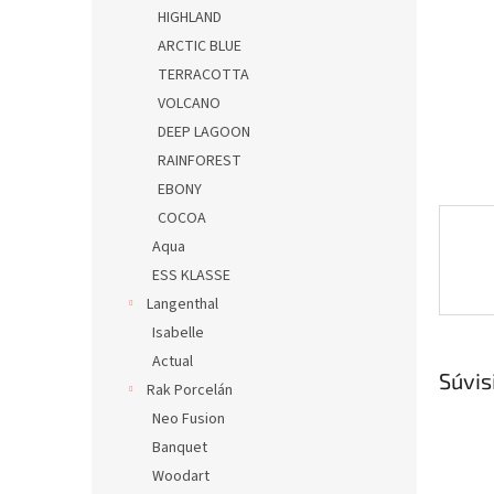
HIGHLAND
ARCTIC BLUE
TERRACOTTA
VOLCANO
DEEP LAGOON
RAINFOREST
EBONY
COCOA
Aqua
ESS KLASSE
Langenthal
Isabelle
Actual
Súvis
Rak Porcelán
Neo Fusion
Banquet
Woodart