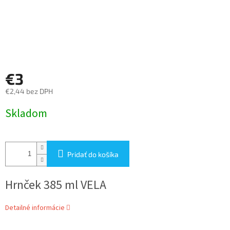
€3
€2,44 bez DPH
Jednotková
Skladom
cena:
Pridať do košíka
Hrnček 385 ml VELA
Detailné informácie