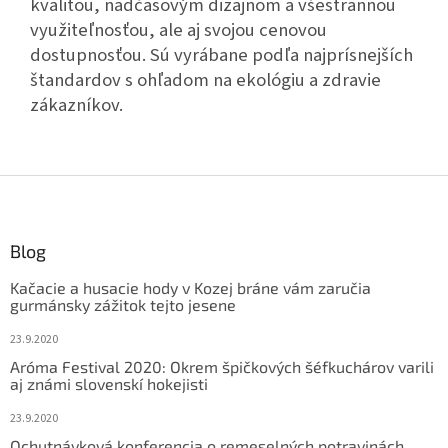
kvalitou, nadčasovým dizajnom a všestrannou
využiteľnosťou, ale aj svojou cenovou
dostupnosťou. Sú vyrábane podľa najprísnejších
štandardov s ohľadom na ekológiu a zdravie
zákazníkov.
Z
á
p
ä
Blog
t
Kačacie a husacie hody v Kozej bráne vám zaručia
i
gurmánsky zážitok tejto jesene
e
23.9.2020
Aróma Festival 2020: Okrem špičkových šéfkuchárov varili
aj známi slovenskí hokejisti
23.9.2020
Ochutnávková konferencia o remeselných potravinách