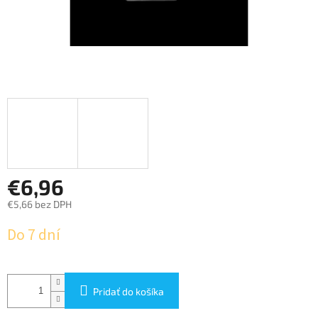
€6,96
€5,66 bez DPH
Jednotková
Do 7 dní
cena:
Pridať do košíka