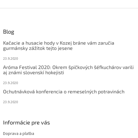
Z
á
p
ä
Blog
t
Kačacie a husacie hody v Kozej bráne vám zaručia
i
gurmánsky zážitok tejto jesene
e
23.9.2020
Aróma Festival 2020: Okrem špičkových šéfkuchárov varili
aj známi slovenskí hokejisti
23.9.2020
Ochutnávková konferencia o remeselných potravinách
23.9.2020
Informácie pre vás
Doprava a platba