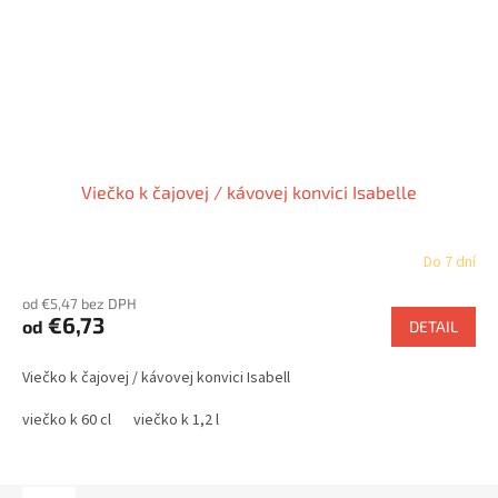
Viečko k čajovej / kávovej konvici Isabelle
Do 7 dní
od €5,47 bez DPH
€6,73
od
DETAIL
Viečko k čajovej / kávovej konvici Isabell
viečko k 60 cl
viečko k 1,2 l