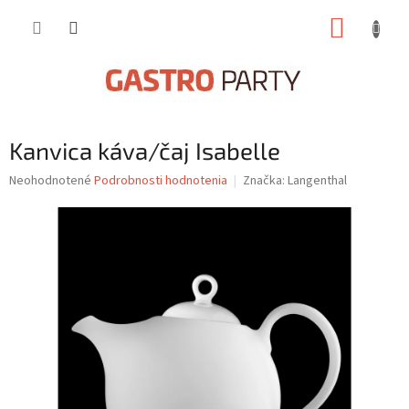
Prejsť
NÁKUP
na
obsah
KOŠÍK
Kanvica káva/čaj Isabelle
Priemerné
Neohodnotené
Podrobnosti hodnotenia
Značka:
Langenthal
hodnotenie
produktu
je
0,0
z
5
hviezdičiek.