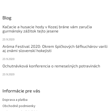
Z
á
p
ä
Blog
t
Kačacie a husacie hody v Kozej bráne vám zaručia
i
gurmánsky zážitok tejto jesene
e
23.9.2020
Aróma Festival 2020: Okrem špičkových šéfkuchárov varili
aj známi slovenskí hokejisti
23.9.2020
Ochutnávková konferencia o remeselných potravinách
23.9.2020
Informácie pre vás
Doprava a platba
Obchodné podmienky