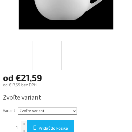
od
€21,59
od
€17,55
bez DPH
Jednotková
Zvoľte variant
cena:
Variant
Pridať do košíka