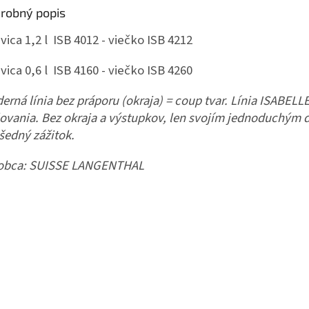
robný popis
vica 1,2 l ISB 4012 - viečko ISB 4212
vica 0,6 l ISB 4160 - viečko ISB 4260
erná línia bez práporu (okraja) = coup tvar. Línia ISABELL
lovania. Bez okraja a výstupkov, len svojím jednoduchým 
šedný zážitok.
obca:
SUISSE LANGENTHAL