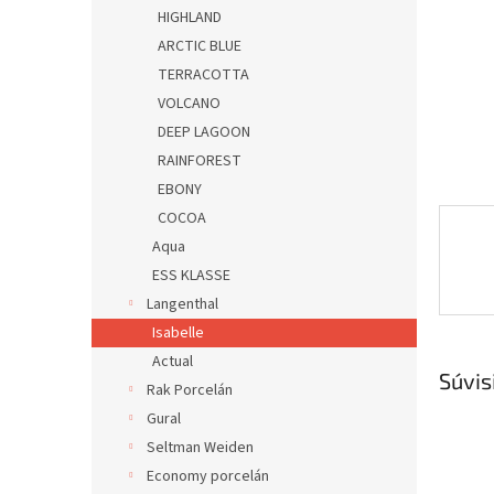
HIGHLAND
ARCTIC BLUE
TERRACOTTA
VOLCANO
DEEP LAGOON
RAINFOREST
EBONY
COCOA
Aqua
ESS KLASSE
Langenthal
Isabelle
Actual
Súvis
Rak Porcelán
Gural
Seltman Weiden
Economy porcelán