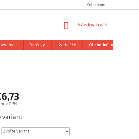
H ÚDAJOV
MOJA OBJEDNÁVKA
Prihlásenie
NÁKUPNÝ
Prázdny košík
KOŠÍK
ový tovar
Darčeky
Kvetináče
Obchodné podmienky
€6,73
bez DPH
ová
 variant