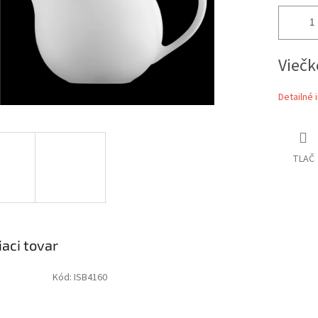
Viečk
Detailné 
TLAČ
iaci tovar
Kód:
ISB4160