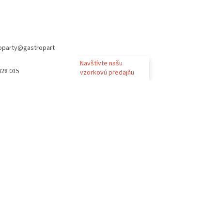
oparty
@
gastropart
Navštívte našu
428 015
vzorkovú predajňu