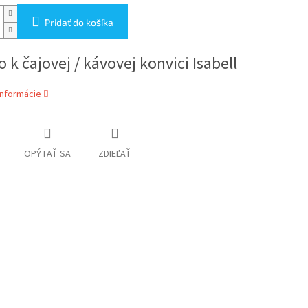
Pridať do košíka
o k čajovej / kávovej konvici Isabell
informácie
OPÝTAŤ SA
ZDIEĽAŤ