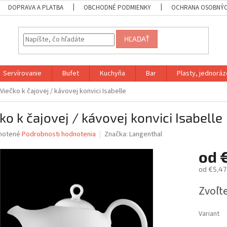
DOPRAVA A PLATBA
OBCHODNÉ PODMIENKY
OCHRANA OSOBNÝC
HĽADAŤ
Servírovanie
Bufet
Kuchyňa
Bar
Plasty, jednoráz
Viečko k čajovej / kávovej konvici Isabelle
ko k čajovej / kávovej konvici Isabelle
né
notené
Podrobnosti hodnotenia
Značka:
Langenthal
nie
od
u
od
€5,47
Jednotk
Zvoľte
cena:
iek.
Variant