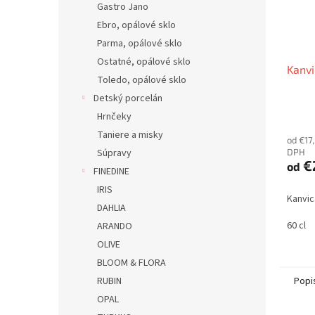
Gastro Jano
Ebro, opálové sklo
Parma, opálové sklo
Ostatné, opálové sklo
Kanvi
Toledo, opálové sklo
Detský porcelán
Hrnčeky
Taniere a misky
od €17
DPH
Súpravy
€
od
FINEDINE
IRIS
Kanvic
DAHLIA
60 cl
ARANDO
OLIVE
BLOOM & FLORA
Popi
RUBIN
OPAL