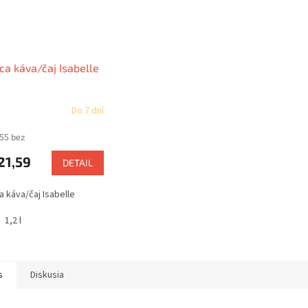
ca káva/čaj Isabelle
Do 7 dní
,55 bez
21,59
DETAIL
a káva/čaj Isabelle
1,2 l
s
Diskusia