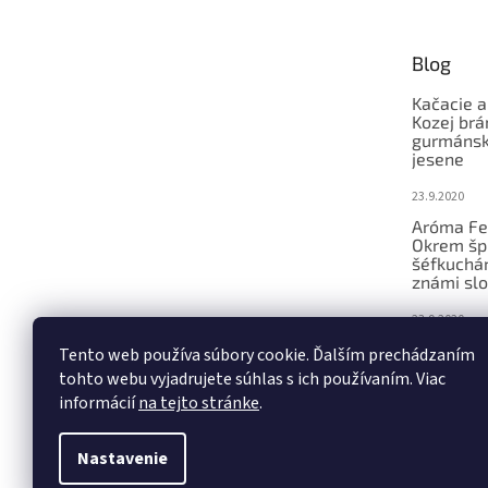
ä
t
Blog
i
e
Kačacie a
Kozej brá
gurmánsky
jesene
23.9.2020
Aróma Fe
Okrem šp
šéfkucháro
známi slo
23.9.2020
Ochutnáv
Tento web používa súbory cookie. Ďalším prechádzaním
konferenc
tohto webu vyjadrujete súhlas s ich používaním. Viac
remeseln
informácií
na tejto stránke
.
23.9.2020
Nastavenie