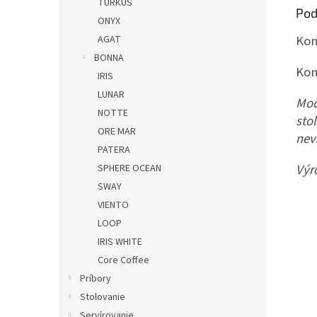
TURKUS
Pod
ONYX
Kon
AGAT
BONNA
Kon
IRIS
LUNAR
Mod
NOTTE
sto
ORE MAR
nev
PATERA
Výr
SPHERE OCEAN
SWAY
VIENTO
LOOP
IRIS WHITE
Core Coffee
Príbory
Stolovanie
Servírovanie