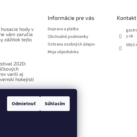
Informácie pre vás
Kontakt
 husacie hody v
Doprava a platba
gastr
ne vám zaručia
y.sk
Obchodné podmienky
 zážitok tejto
Ochrana osobných údajov
0910 
Moja objednávka
stival 2020:
ičkových
v varili aj
venskí hokejisti
ková
ia o
Odmietnuť
Súhlasím
ých potravinách