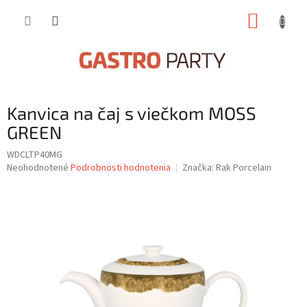
Prejsť
NÁKUP
na
obsah
KOŠÍK
Kanvica na čaj s viečkom MOSS
GREEN
WDCLTP40MG
Priemerné
Neohodnotené
Podrobnosti hodnotenia
Značka:
Rak Porcelain
hodnotenie
produktu
je
0,0
z
5
hviezdičiek.