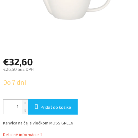
€32,60
€26,50 bez DPH
Jednotková
Do 7 dní
cena:
Pridať do košíka
Kanvica na čaj s viečkom MOSS GREEN
Detailné informácie