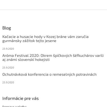
Z
á
p
ä
Blog
t
Kačacie a husacie hody v Kozej bráne vám zaručia
i
gurmánsky zážitok tejto jesene
e
23.9.2020
Aróma Festival 2020: Okrem špičkových šéfkuchárov varili
aj známi slovenskí hokejisti
23.9.2020
Ochutnávková konferencia o remeselných potravinách
23.9.2020
Informácie pre vás