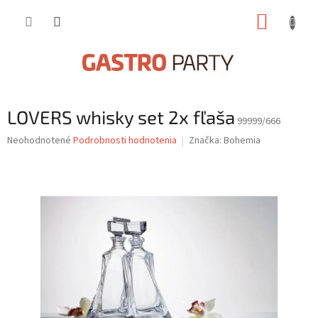
Prejsť
NÁKUP
na
obsah
KOŠÍK
LOVERS whisky set 2x fľaša
99999/666
Priemerné
Neohodnotené
Podrobnosti hodnotenia
Značka:
Bohemia
hodnotenie
produktu
je
0,0
z
5
hviezdičiek.