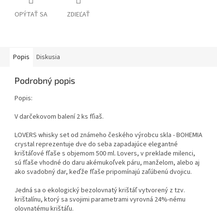
OPÝTAŤ SA
ZDIEĽAŤ
Popis
Diskusia
Podrobný popis
Popis:
V darčekovom balení 2 ks fľiaš.
LOVERS
whisky
set
od známeho českého výrobcu skla - BOHEMIA
crystal reprezentuje dve do seba zapadajúce elegantné
krištáľové fľaše s objemom 500 ml. Lovers, v preklade milenci,
sú fľaše vhodné do daru akémukoľvek páru, manželom, alebo aj
ako svadobný dar, keďže fľaše pripomínajú zaľúbenú dvojicu.
Jedná sa o ekologický bezolovnatý krištáľ vytvorený z tzv.
krištalínu, ktorý sa svojimi parametrami vyrovná 24%-nému
olovnatému krištáľu.