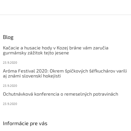
Z
á
p
ä
Blog
t
Kačacie a husacie hody v Kozej bráne vám zaručia
i
gurmánsky zážitok tejto jesene
e
23.9.2020
Aróma Festival 2020: Okrem špičkových šéfkuchárov varili
aj známi slovenskí hokejisti
23.9.2020
Ochutnávková konferencia o remeselných potravinách
23.9.2020
Informácie pre vás