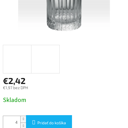
€2,42
€1,97 bez DPH
Jednotková
Skladom
cena:
Pridať do košíka