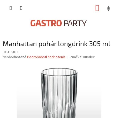
Prejsť
NÁKUP
na
obsah
KOŠÍK
Manhattan pohár longdrink 305 ml
DX-105811
Priemerné
Neohodnotené
Podrobnosti hodnotenia
Značka:
Duralex
hodnotenie
produktu
je
0,0
z
5
hviezdičiek.