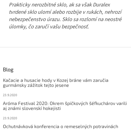
Prakticky nerozbitné sklo, ak sa však Duralex
tvrdené sklo ulomí alebo rozbije v rukách, nehrozí
nebezpečenstvo úrazu. Sklo sa rozlomí na neostré
úlomky, čo zaručí vašu bezpečnosť.
Z
á
p
ä
Blog
t
Kačacie a husacie hody v Kozej bráne vám zaručia
i
gurmánsky zážitok tejto jesene
e
23.9.2020
Aróma Festival 2020: Okrem špičkových šéfkuchárov varili
aj známi slovenskí hokejisti
23.9.2020
Ochutnávková konferencia o remeselných potravinách