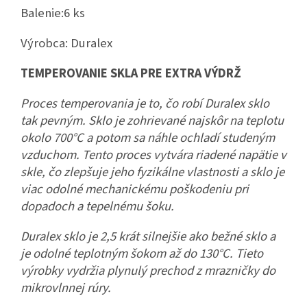
Balenie:
6 ks
Výrobca:
Duralex
TEMPEROVANIE SKLA PRE EXTRA VÝDRŽ
Proces temperovania je to, čo robí Duralex sklo
tak pevným. Sklo je zohrievané najskôr na teplotu
okolo 700°C a potom sa náhle ochladí studeným
vzduchom. Tento proces vytvára riadené napätie v
skle, čo zlepšuje jeho fyzikálne vlastnosti a sklo je
viac odolné mechanickému poškodeniu pri
dopadoch a tepelnému šoku.
Duralex sklo je 2,5 krát silnejšie ako bežné sklo a
je odolné teplotným šokom až do 130°C. Tieto
výrobky vydržia plynulý prechod z mrazničky do
mikrovlnnej rúry.