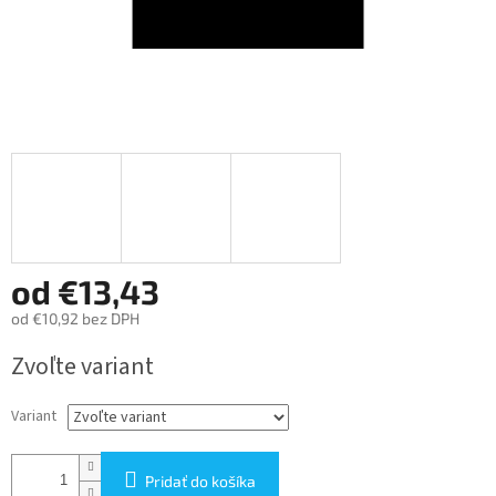
od
€13,43
od
€10,92
bez DPH
Jednotková
Zvoľte variant
cena:
Variant
Pridať do košíka