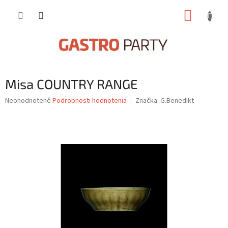
Prejsť
NÁKUP
na
obsah
KOŠÍK
Misa COUNTRY RANGE
Priemerné
Neohodnotené
Podrobnosti hodnotenia
Značka:
G.Benedikt
hodnotenie
produktu
je
0,0
z
5
hviezdičiek.