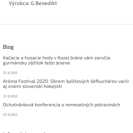
Výrobca:
G.Benedikt
Z
á
p
ä
Blog
t
Kačacie a husacie hody v Kozej bráne vám zaručia
i
gurmánsky zážitok tejto jesene
e
23.9.2020
Aróma Festival 2020: Okrem špičkových šéfkuchárov varili
aj známi slovenskí hokejisti
23.9.2020
Ochutnávková konferencia o remeselných potravinách
23.9.2020