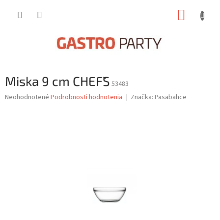
Prejsť
NÁKUP
na
obsah
KOŠÍK
Miska 9 cm CHEF`S
53483
Priemerné
Neohodnotené
Podrobnosti hodnotenia
Značka:
Pasabahce
hodnotenie
produktu
je
0,0
z
5
hviezdičiek.