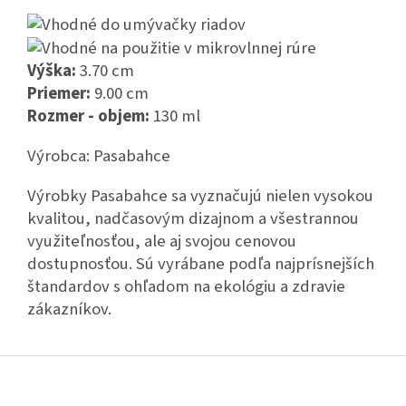
Výška:
3.70 cm
Priemer:
9.00 cm
Rozmer - objem:
130 ml
Výrobca: Pasabahce
Výrobky Pasabahce sa vyznačujú nielen vysokou
kvalitou, nadčasovým dizajnom a všestrannou
využiteľnosťou, ale aj svojou cenovou
dostupnosťou. Sú vyrábane podľa najprísnejších
štandardov s ohľadom na ekológiu a zdravie
zákazníkov.
Z
á
p