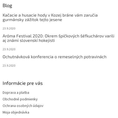
ä
Blog
t
Kačacie a husacie hody v Kozej bráne vám zaručia
i
gurmánsky zážitok tejto jesene
e
23.9.2020
Aróma Festival 2020: Okrem špičkových šéfkuchárov varili
aj známi slovenskí hokejisti
23.9.2020
Ochutnávková konferencia o remeselných potravinách
23.9.2020
Informácie pre vás
Doprava a platba
Obchodné podmienky
Ochrana osobných údajov
Moja objednávka