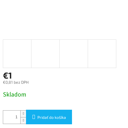
€1
€0,81 bez DPH
Jednotková
Skladom
cena:
Pridať do košíka