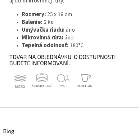
aj do mikrovlnnej rúry.
Rozmery:
25 x 16 cm
Balenie:
6 ks
Umývačka riadu:
áno
Mikrovlnná rúra:
áno
Tepelná odolnosť:
180°C
TOVAR NA OBJEDNÁVKU. O DOSTUPNOSTI
BUDETE INFORMOVANÍ.
Z
á
p
ä
Blog
t