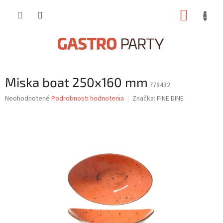
Prejsť
NÁKUP
na
obsah
KOŠÍK
Miska boat 250x160 mm
778432
Priemerné
Neohodnotené
Podrobnosti hodnotenia
Značka:
FINE DINE
hodnotenie
produktu
je
0,0
z
5
hviezdičiek.