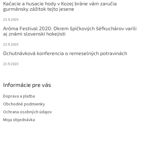
Kačacie a husacie hody v Kozej bráne vám zaručia
i
gurmánsky zážitok tejto jesene
e
23.9.2020
Aróma Festival 2020: Okrem špičkových šéfkuchárov varili
aj známi slovenskí hokejisti
23.9.2020
Ochutnávková konferencia o remeselných potravinách
23.9.2020
Informácie pre vás
Doprava a platba
Obchodné podmienky
Ochrana osobných údajov
Moja objednávka