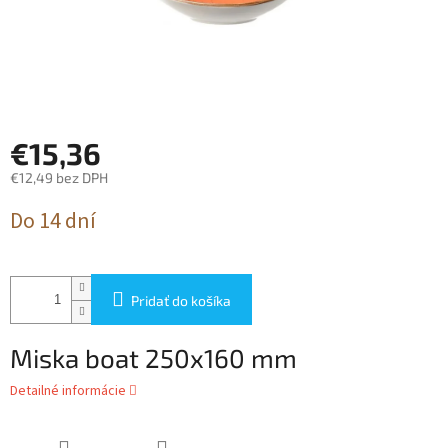
€15,36
€12,49 bez DPH
Jednotková
Do 14 dní
cena:
Pridať do košíka
Miska boat 250x160 mm
Detailné informácie