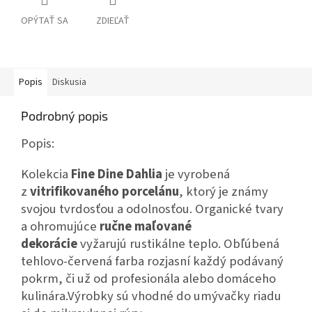
OPÝTAŤ SA
ZDIEĽAŤ
Popis
Diskusia
Podrobný popis
Popis:
Kolekcia
Fine Dine Dahlia
je vyrobená
z
vitrifikovaného porcelánu
, ktorý je známy
svojou tvrdosťou a odolnosťou. Organické tvary
a ohromujúce
ručne maľované
dekorácie
vyžarujú rustikálne teplo. Obľúbená
tehlovo-červená farba rozjasní každý podávaný
pokrm, či už od profesionála alebo domáceho
kulinára.Výrobky sú vhodné do umývačky riadu