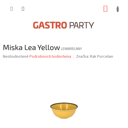
Prejsť
NÁKUP
na
obsah
KOŠÍK
Miska Lea Yellow
LENNRB16NY
Priemerné
Neohodnotené
Podrobnosti hodnotenia
Značka:
Rak Porcelain
hodnotenie
produktu
je
0,0
z
5
hviezdičiek.