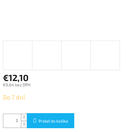
€12,10
€9,84 bez DPH
Jednotková
Do 7 dní
cena:
Pridať do košíka