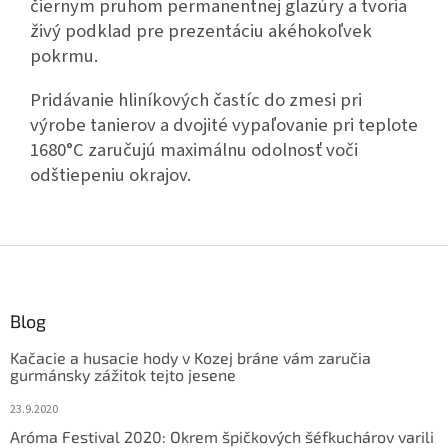
čiernym pruhom permanentnej glazúry a tvoria
živý podklad pre prezentáciu akéhokoľvek
pokrmu.
Pridávanie hliníkových častíc do zmesi pri
výrobe tanierov a dvojité vypaľovanie pri teplote
1680°C zaručujú maximálnu odolnosť voči
odštiepeniu okrajov.
Z
á
p
ä
Blog
t
Kačacie a husacie hody v Kozej bráne vám zaručia
i
gurmánsky zážitok tejto jesene
e
23.9.2020
Aróma Festival 2020: Okrem špičkových šéfkuchárov varili