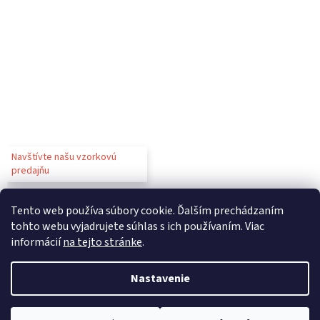
Navštívte našu vzorkovú
predajňu
Tento web používa súbory cookie. Ďalším prechádzaním
tohto webu vyjadrujete súhlas s ich používaním. Viac
informácií
na tejto stránke
.
Vytvoril Shoptet
Nastavenie
Copyright 2026
Gastroparty
. Všetky práva vyhradené.
Upraviť