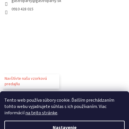
gastroparty
@
gastroparty.sk
0910 428 015
Navštívte našu vzorkovú
predajňu
Tento web používa súbory cookie. Ďalším prechádzaním
tohto webu vyjadrujete súhlas s ich používaním. Viac
informácií
na tejto stránke
.
Vytvoril Shoptet
Nastavenie