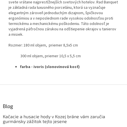
svete vrátane najprestížnejších svetových hotelov. Rad Banquet
je základná rada luxusného porcelánu, ktorá sa vyznačuje
elegantným zároveň jednoduchým dizajnom, špičkovou
ergonómiou a v neposlednom rade vysokou odolnosťou proti
termickému a mechanickému poškodeniu. Táto odolnosť je
vyjadrená päťročnou zárukou na odštiepenie okrajov u tanierov
a misiek.
Rozmer: 180 ml objem, priemer 8,5x5 cm
300 ml objem, priemer 10,5 x 5,5 cm
farba - ivoris (slonovinová kosť)
Z
á
p
ä
Blog
t
Kačacie a husacie hody v Kozej bráne vám zaručia
i
gurmánsky zážitok tejto jesene
e