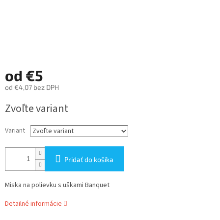
od
€5
od
€4,07
bez DPH
Jednotková
Zvoľte variant
cena:
Variant
Pridať do košíka
Miska na polievku s uškami Banquet
Detailné informácie