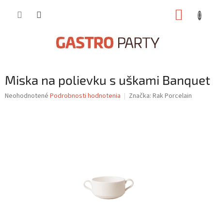
Prejsť
NÁKUP
na
obsah
KOŠÍK
Miska na polievku s uškami Banquet
Priemerné
Neohodnotené
Podrobnosti hodnotenia
Značka:
Rak Porcelain
hodnotenie
produktu
je
0,0
z
5
hviezdičiek.