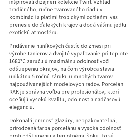
inšpirovali dizajnéri kolekcie Twirl. Vzhľad
tradičného, ručne tvarovaného riadu v
kombinácii s piatimi tropickými odtieňmi vás
prenesie do ďalekých krajov a dodá vášmu jedlu
exotickú atmosféru.
Pridávanie hliníkových častíc do zmesi pri
výrobe tanierov a dvojité vypaľovanie pri teplote
1680°C zaručujú maximálnu odolnosť voči
odštiepeniu okrajov, na čom výrobca stavia
unikátnu 5 ročnú záruku u mnohých tvarov
najpoužívanejších modelových radov. Porcelán
RAK je správna voľba pre profesionálov, ktorí
oceňujú vysokú kvalitu, odolnosť a nadčasovú
eleganciu.
Dokonalá jemnosť glazúry, neopakovateľná,
prirodzená farba porcelánu a vysoká odolnosť
proti odštiepeniu a teplotnému šoku, to sú