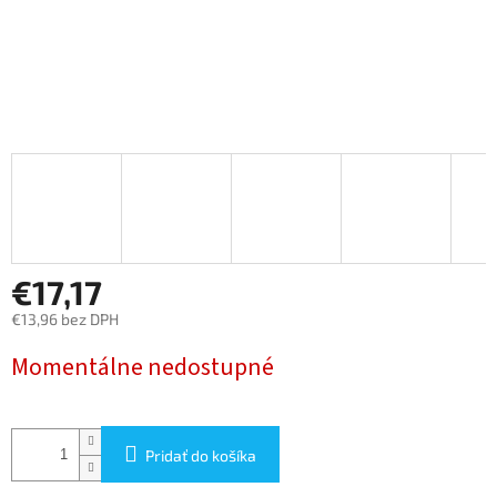
€17,17
€13,96 bez DPH
Jednotková
Momentálne nedostupné
cena:
Pridať do košíka