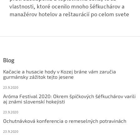
vlastnosti, ktoré ocenilo mnoho šéfkuchárov a
manažérov hotelov a reštaurácií po celom svete
Z
á
p
ä
Blog
t
Kačacie a husacie hody v Kozej bráne vám zaručia
i
gurmánsky zážitok tejto jesene
e
23.9.2020
Aróma Festival 2020: Okrem špičkových šéfkuchárov varili
aj známi slovenskí hokejisti
23.9.2020
Ochutnávková konferencia o remeselných potravinách
23.9.2020