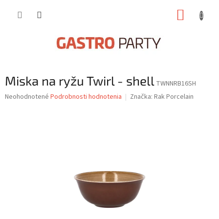
Prejsť
NÁKUP
na
obsah
KOŠÍK
Miska na ryžu Twirl - shell
TWNNRB16SH
Priemerné
Neohodnotené
Podrobnosti hodnotenia
Značka:
Rak Porcelain
hodnotenie
produktu
je
0,0
z
5
hviezdičiek.