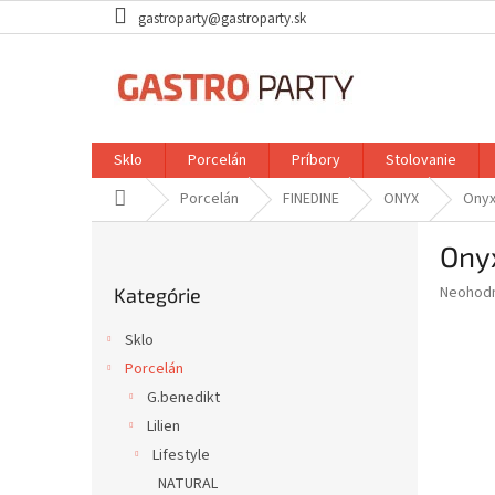
Prejsť
gastroparty@gastroparty.sk
na
obsah
Sklo
Porcelán
Príbory
Stolovanie
Domov
Porcelán
FINEDINE
ONYX
Onyx
B
Ony
o
Preskočiť
č
Priemer
Neohod
Kategórie
kategórie
n
hodnote
ý
produkt
Sklo
p
je
Porcelán
0,0
a
z
G.benedikt
n
5
e
Lilien
hviezdič
l
Lifestyle
NATURAL