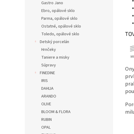
Gastro Jano
Ebro, opálové sklo
Parma, opálové sklo
Ostatné, opálové sklo
TO
Toledo, opálové sklo
Detský porcelán
Hrnčeky
Taniere a misky
Súpravy
Ony
FINEDINE
prv
IRIS
pra
DAHLIA
pou
ARANDO
Por
OLIVE
mil
BLOOM & FLORA
RUBIN
OPAL