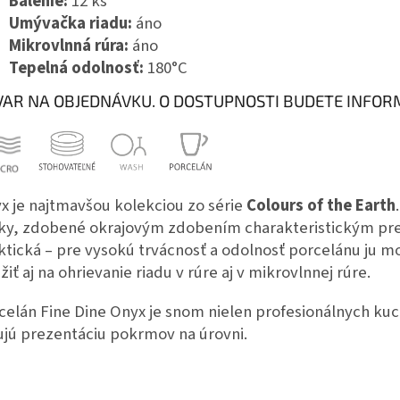
Balenie:
12 ks
Umývačka riadu:
áno
Mikrovlnná rúra:
áno
Tepelná odolnosť:
180°C
VAR NA OBJEDNÁVKU. O DOSTUPNOSTI BUDETE INFOR
x je najtmavšou kolekciou zo série
Colours of the Earth
ky, zdobené okrajovým zdobením charakteristickým pre k
ktická – pre vysokú trvácnosť a odolnosť porcelánu ju 
žiť aj na ohrievanie riadu v rúre aj v mikrovlnnej rúre.
celán Fine Dine Onyx je snom nielen profesionálnych kuc
ujú prezentáciu pokrmov na úrovni.