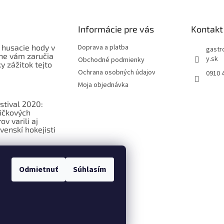
Informácie pre vás
Kontakt
 husacie hody v
Doprava a platba
gastr
ne vám zaručia
y.sk
Obchodné podmienky
 zážitok tejto
Ochrana osobných údajov
0910 
Moja objednávka
stival 2020:
ičkových
v varili aj
venskí hokejisti
ková
ia o
Odmietnuť
Súhlasím
ých potravinách