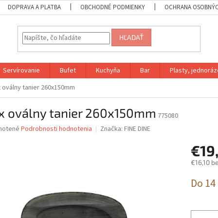
DOPRAVA A PLATBA
OBCHODNÉ PODMIENKY
OCHRANA OSOBNÝC
HĽADAŤ
Servírovanie
Bufet
Kuchyňa
Bar
Plasty, jednoráz
 oválny tanier 260x150mm
x oválny tanier 260x150mm
775080
né
notené
Podrobnosti hodnotenia
Značka:
FINE DINE
nie
€19
u
€16,10 b
Jednotk
Do 14
cena:
iek.