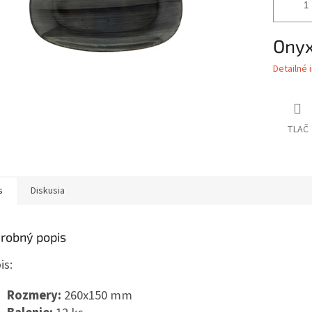
Onyx
Detailné 
TLAČ
s
Diskusia
robný popis
is:
Rozmery:
260x150 mm