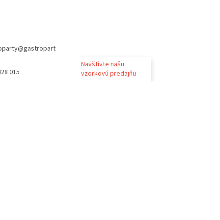
oparty
@
gastropart
Navštívte našu
428 015
vzorkovú predajňu