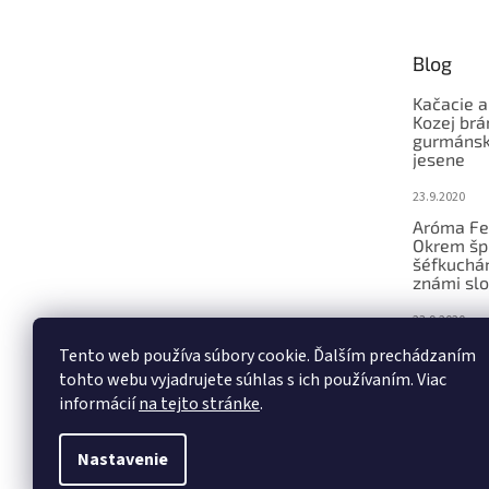
ä
t
Blog
i
e
Kačacie a
Kozej brá
gurmánsky
jesene
23.9.2020
Aróma Fe
Okrem šp
šéfkucháro
známi slo
23.9.2020
Ochutnáv
Tento web používa súbory cookie. Ďalším prechádzaním
konferenc
tohto webu vyjadrujete súhlas s ich používaním. Viac
remeseln
informácií
na tejto stránke
.
23.9.2020
Nastavenie