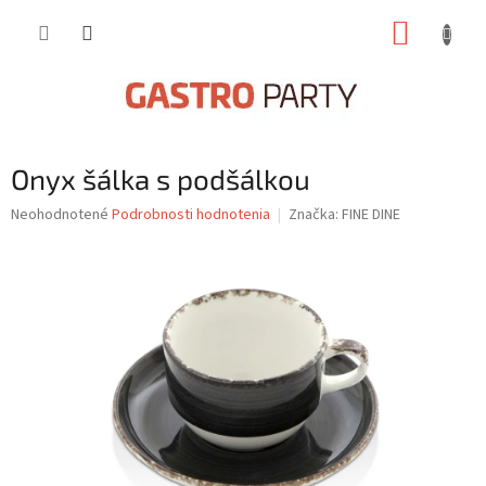
Prejsť
NÁKUP
na
obsah
KOŠÍK
Onyx šálka s podšálkou
Priemerné
Neohodnotené
Podrobnosti hodnotenia
Značka:
FINE DINE
hodnotenie
produktu
je
0,0
z
5
hviezdičiek.