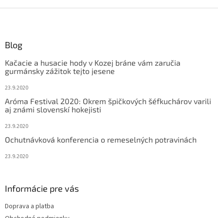
Z
á
p
ä
Blog
t
Kačacie a husacie hody v Kozej bráne vám zaručia
i
gurmánsky zážitok tejto jesene
e
23.9.2020
Aróma Festival 2020: Okrem špičkových šéfkuchárov varili
aj známi slovenskí hokejisti
23.9.2020
Ochutnávková konferencia o remeselných potravinách
23.9.2020
Informácie pre vás
Doprava a platba