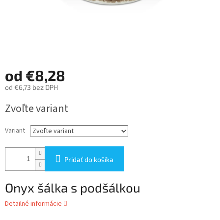
od
€8,28
od
€6,73
bez DPH
Jednotková
Zvoľte variant
cena:
Variant
Pridať do košíka
Onyx šálka s podšálkou
Detailné informácie