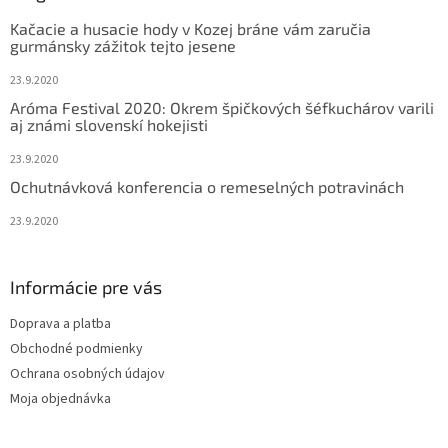
t
Kačacie a husacie hody v Kozej bráne vám zaručia
i
gurmánsky zážitok tejto jesene
e
23.9.2020
Aróma Festival 2020: Okrem špičkových šéfkuchárov varili
aj známi slovenskí hokejisti
23.9.2020
Ochutnávková konferencia o remeselných potravinách
23.9.2020
Informácie pre vás
Doprava a platba
Obchodné podmienky
Ochrana osobných údajov
Moja objednávka