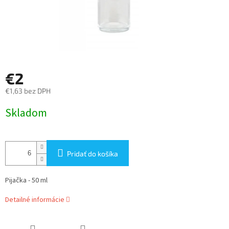
€2
€1,63 bez DPH
Jednotková
Skladom
cena:
Pridať do košíka
Pijačka - 50 ml
Detailné informácie