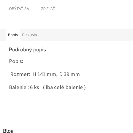
OPÝTAŤ SA
ZDIEĽAŤ
Popis
Diskusia
Podrobný popis
Popis:
Rozmer: H 141 mm, D 39 mm
Balenie : 6 ks ( iba celé balenie )
Z
á
p
ä
Blog