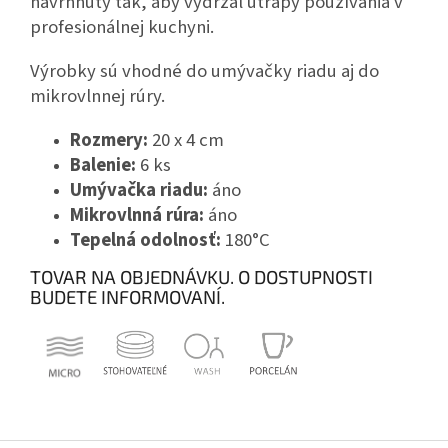
navrhnutý tak, aby vydržal útrapy používania v
profesionálnej kuchyni.
Výrobky sú vhodné do umývačky riadu aj do
mikrovlnnej rúry.
Rozmery:
20 x 4 cm
Balenie:
6 ks
Umývačka riadu:
áno
Mikrovlnná rúra:
áno
Tepelná odolnosť:
180°C
TOVAR NA OBJEDNÁVKU. O DOSTUPNOSTI
BUDETE INFORMOVANÍ.