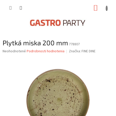
Prejsť
NÁKUP
na
obsah
KOŠÍK
Plytká miska 200 mm
778807
Priemerné
Neohodnotené
Podrobnosti hodnotenia
Značka:
FINE DINE
hodnotenie
produktu
je
0,0
z
5
hviezdičiek.