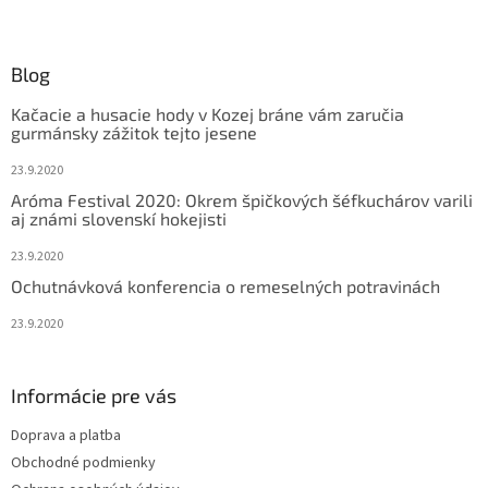
Z
á
p
ä
Blog
t
Kačacie a husacie hody v Kozej bráne vám zaručia
i
gurmánsky zážitok tejto jesene
e
23.9.2020
Aróma Festival 2020: Okrem špičkových šéfkuchárov varili
aj známi slovenskí hokejisti
23.9.2020
Ochutnávková konferencia o remeselných potravinách
23.9.2020
Informácie pre vás
Doprava a platba
Obchodné podmienky