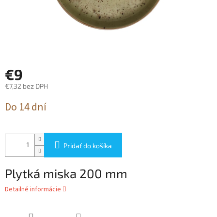
€9
€7,32 bez DPH
Jednotková
Do 14 dní
cena:
Pridať do košíka
Plytká miska 200 mm
Detailné informácie