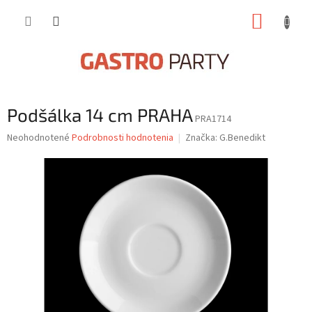
Prejsť
NÁKUP
na
obsah
KOŠÍK
Podšálka 14 cm PRAHA
PRA1714
Priemerné
Neohodnotené
Podrobnosti hodnotenia
Značka:
G.Benedikt
hodnotenie
produktu
je
0,0
z
5
hviezdičiek.