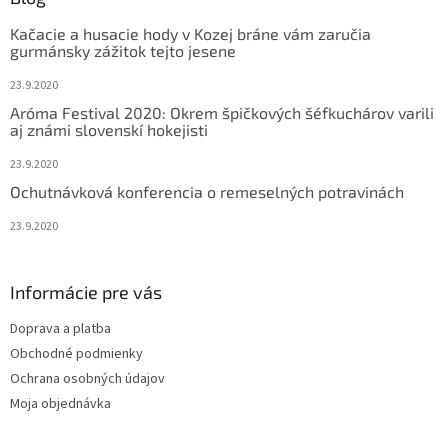
t
Kačacie a husacie hody v Kozej bráne vám zaručia
i
gurmánsky zážitok tejto jesene
e
23.9.2020
Aróma Festival 2020: Okrem špičkových šéfkuchárov varili
aj známi slovenskí hokejisti
23.9.2020
Ochutnávková konferencia o remeselných potravinách
23.9.2020
Informácie pre vás
Doprava a platba
Obchodné podmienky
Ochrana osobných údajov
Moja objednávka