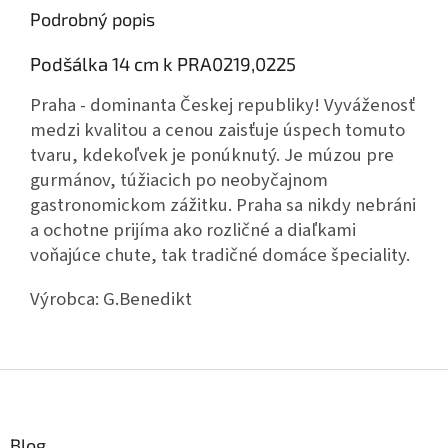
Podrobný popis
Podšálka 14 cm k PRA0219,0225
Praha - dominanta Českej republiky! Vyváženosť
medzi kvalitou a cenou zaisťuje úspech tomuto
tvaru, kdekoľvek je ponúknutý. Je múzou pre
gurmánov, túžiacich po neobyčajnom
gastronomickom zážitku. Praha sa nikdy nebráni
a ochotne prijíma ako rozličné a diaľkami
voňajúce chute, tak tradičné domáce špeciality.
Výrobca:
G.Benedikt
Z
á
p
ä
Blog