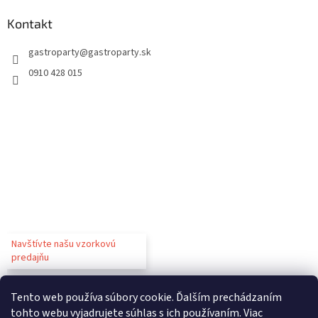
Kontakt
gastroparty
@
gastroparty.sk
0910 428 015
Navštívte našu vzorkovú
predajňu
Tento web používa súbory cookie. Ďalším prechádzaním
tohto webu vyjadrujete súhlas s ich používaním. Viac