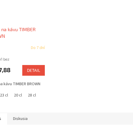
 na kávu TIMBER
WN
Do 7 dní
41 bez
7,88
DETAIL
 na kávu TIMBER BROWN
23 cl
20 cl
28 cl
s
Diskusia