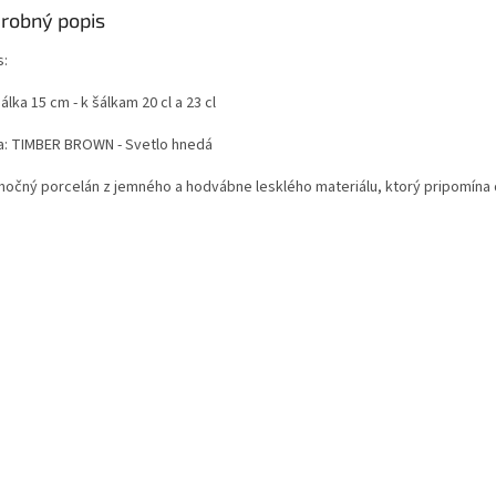
robný popis
s:
lka 15 cm - k šálkam 20 cl a 23 cl
a: TIMBER BROWN - Svetlo hnedá
močný porcelán z jemného a hodvábne lesklého materiálu, ktorý pripomína 