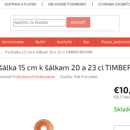
DOPRAVA A PLATBA
OBCHODNÉ PODMIENKY
OCHRANA OSOBNÝC
HĽADAŤ
Servírovanie
Bufet
Kuchyňa
Bar
Plasty, jednoráz
Podšálka 15 cm k šálkam 20 a 23 cl TIMBER BROWN
šálka 15 cm k šálkam 20 a 23 cl TIM
né
notené
Podrobnosti hodnotenia
Značka:
Rak Porcelain
nie
€10
u
€8,17 be
Jednotk
Skla
cena:
iek.