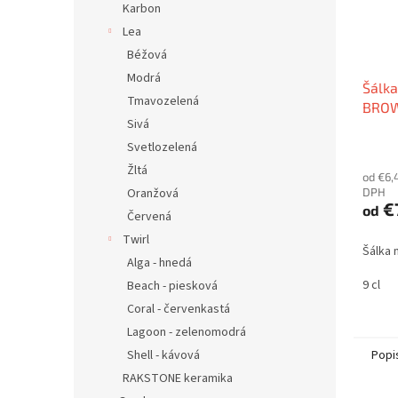
Karbon
Lea
Béžová
Modrá
Šálka
Tmavozelená
BRO
Sivá
Svetlozelená
Žltá
od €6,
DPH
Oranžová
€
od
Červená
Twirl
Šálka
Alga - hnedá
9 cl
Beach - piesková
Coral - červenkastá
Lagoon - zelenomodrá
Popi
Shell - kávová
RAKSTONE keramika