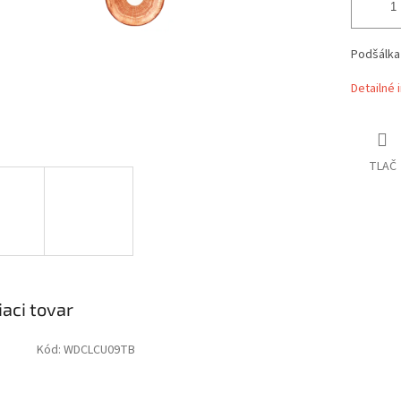
Podšálka
Detailné 
TLAČ
iaci tovar
Kód:
WDCLCU09TB