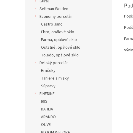
Gural
Pod
Seltman Weiden
Popi
Economy porcelán
Gastro Jano
Podšá
Ebro, opálové sklo
Farb
Parma, opálové sklo
Ostatné, opálové sklo
Výni
Toledo, opálové sklo
Detský porcelán
Hrnčeky
Taniere a misky
Súpravy
FINEDINE
IRIS
DAHLIA
ARANDO
OLIVE
BLOOM & FLORA