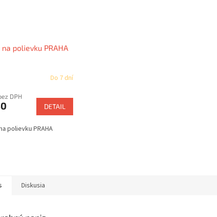
 na polievku PRAHA
Do 7 dní
bez DPH
50
DETAIL
na polievku PRAHA
s
Diskusia