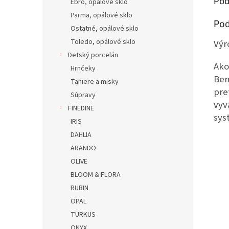
Pod
Ebro, opálové sklo
Parma, opálové sklo
Pod
Ostatné, opálové sklo
Toledo, opálové sklo
Výr
Detský porcelán
Ako
Hrnčeky
Ben
Taniere a misky
pre
Súpravy
vyv
FINEDINE
sys
IRIS
DAHLIA
ARANDO
OLIVE
BLOOM & FLORA
RUBIN
OPAL
TURKUS
ONYX