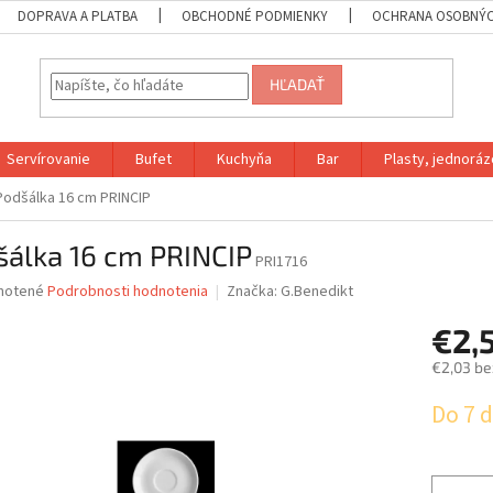
DOPRAVA A PLATBA
OBCHODNÉ PODMIENKY
OCHRANA OSOBNÝC
HĽADAŤ
Servírovanie
Bufet
Kuchyňa
Bar
Plasty, jednoráz
Podšálka 16 cm PRINCIP
šálka 16 cm PRINCIP
PRI1716
né
notené
Podrobnosti hodnotenia
Značka:
G.Benedikt
nie
€2,
u
€2,03 be
Jednotk
Do 7 d
cena:
iek.