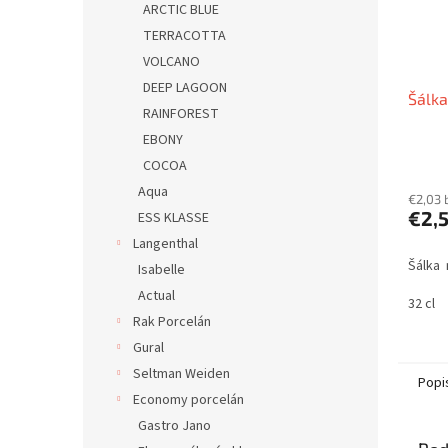
ARCTIC BLUE
TERRACOTTA
VOLCANO
DEEP LAGOON
Šálka
RAINFOREST
EBONY
COCOA
Aqua
€2,03 
€2,
ESS KLASSE
Langenthal
Šálka 
Isabelle
Actual
32 cl
Rak Porcelán
Gural
Seltman Weiden
Popi
Economy porcelán
Gastro Jano