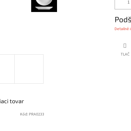
Podš
Detailné 
TLAČ
iaci tovar
Kód:
PRA0233