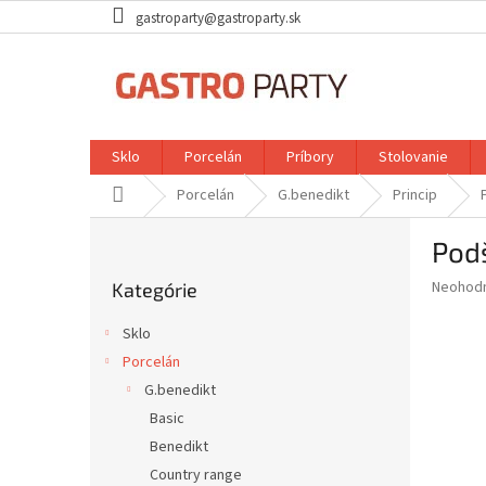
Prejsť
gastroparty@gastroparty.sk
na
obsah
Sklo
Porcelán
Príbory
Stolovanie
Domov
Porcelán
G.benedikt
Princip
B
Pod
o
Preskočiť
č
Priemer
Neohod
Kategórie
kategórie
n
hodnote
ý
produkt
Sklo
p
je
Porcelán
0,0
a
z
G.benedikt
n
5
e
Basic
hviezdič
l
Benedikt
Country range