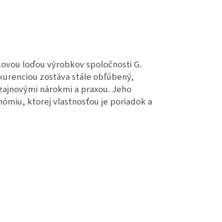
jkovou loďou výrobkov spoločnosti G.
kurenciou zostáva stále obľúbený,
zajnovými nárokmi a praxou. Jeho
ómiu, ktorej vlastnosťou je poriadok a