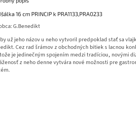
robný popis
šálka 16 cm PRINCIP k PRA1133,PRA0233
obca:
G.Benedikt
by už jeho názov u neho vytvoril predpoklad stať sa vla
edikt. Cez rad šrámov z obchodných bitiek s lacnou kon
tože je jedinečným spojením medzi tradíciou, novými di
áženosť z neho denne vytvára nové možnosti pre gastron
tém.