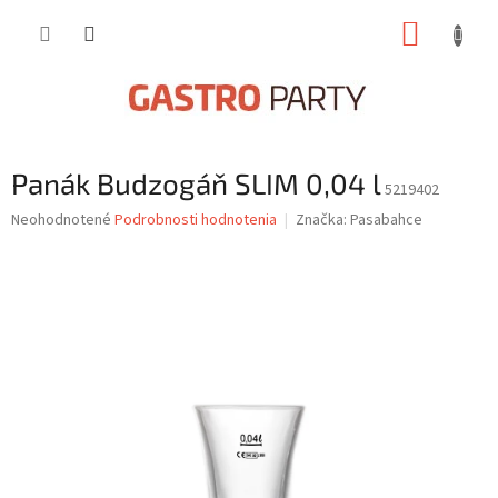
Prejsť
NÁKUP
na
obsah
KOŠÍK
Panák Budzogáň SLIM 0,04 l
5219402
Priemerné
Neohodnotené
Podrobnosti hodnotenia
Značka:
Pasabahce
hodnotenie
produktu
je
0,0
z
5
hviezdičiek.