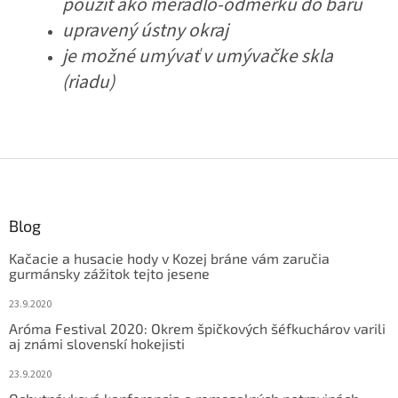
použiť ako meradlo-odmerku do baru
upravený ústny okraj
je možné umývať v umývačke skla
(riadu)
Z
á
p
ä
Blog
t
Kačacie a husacie hody v Kozej bráne vám zaručia
i
gurmánsky zážitok tejto jesene
e
23.9.2020
Aróma Festival 2020: Okrem špičkových šéfkuchárov varili
aj známi slovenskí hokejisti
23.9.2020