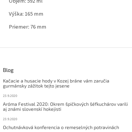
Objem: 592 ml
Výška: 165 mm
Priemer: 76 mm
Z
á
p
ä
Blog
t
Kačacie a husacie hody v Kozej bráne vám zaručia
i
gurmánsky zážitok tejto jesene
e
23.9.2020
Aróma Festival 2020: Okrem špičkových šéfkuchárov varili
aj známi slovenskí hokejisti
23.9.2020
Ochutnávková konferencia o remeselných potravinách