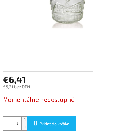
€6,41
€5,21 bez DPH
Jednotková
Momentálne nedostupné
cena:
Pridať do košíka