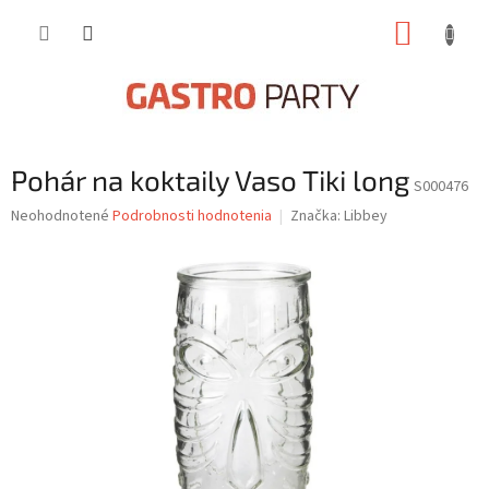
Prejsť
NÁKUP
na
obsah
KOŠÍK
Pohár na koktaily Vaso Tiki long
S000476
Priemerné
Neohodnotené
Podrobnosti hodnotenia
Značka:
Libbey
hodnotenie
produktu
je
0,0
z
5
hviezdičiek.