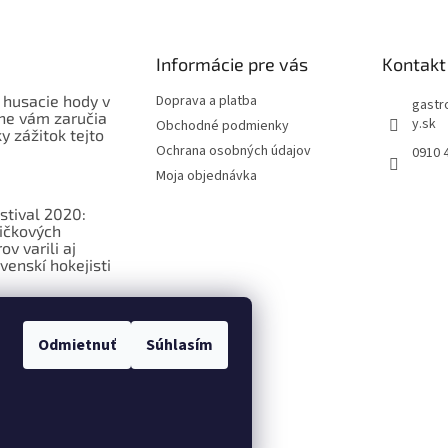
Informácie pre vás
Kontakt
 husacie hody v
Doprava a platba
gastr
ne vám zaručia
y.sk
Obchodné podmienky
 zážitok tejto
Ochrana osobných údajov
0910 
Moja objednávka
stival 2020:
ičkových
v varili aj
venskí hokejisti
ková
ia o
Odmietnuť
Súhlasím
ých potravinách