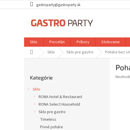
Prejsť
gastroparty@gastroparty.sk
na
obsah
Sklo
Porcelán
Príbory
Stolovanie
Domov
Sklo
Sklo pre gastro
Poháre bez s
B
Poh
o
Preskočiť
č
Priemer
Neohod
Kategórie
kategórie
n
hodnote
ý
produkt
Sklo
p
je
RONA Hotel & Restaurant
0,0
a
z
RONA Select Household
n
5
e
Sklo pre gastro
hviezdič
l
Timeless
Pivné poháre