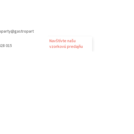
oparty
@
gastropart
Navštívte našu
428 015
vzorkovú predajňu