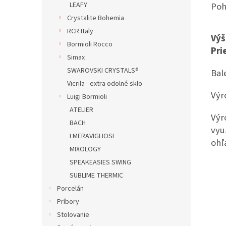
Poh
LEAFY
Crystalite Bohemia
RCR Italy
Výš
Bormioli Rocco
Pri
Simax
SWAROVSKI CRYSTALS®
Bal
Vicrila - extra odolné sklo
Výr
Luigi Bormioli
ATELIER
Výr
BACH
vyu
I MERAVIGLIOSI
ohľ
MIXOLOGY
SPEAKEASIES SWING
SUBLIME THERMIC
Porcelán
Príbory
Stolovanie