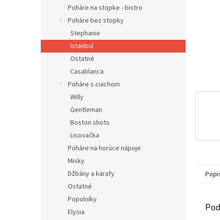
Poháre na stopke - bistro
Poháre bez stopky
Stephanie
Istanbul
Ostatné
Casablanca
Poháre s ciachom
Willy
Gentleman
Boston shots
Lisovačka
Poháre na horúce nápoje
Misky
Džbány a karafy
Popi
Ostatné
Popolníky
Pod
Elysia