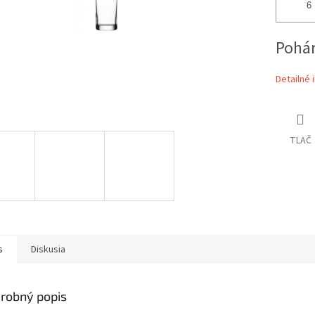
Pohár
Detailné 
TLAČ
s
Diskusia
robný popis