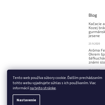
p
ä
t
Blog
i
e
Kačacie a
Kozej brá
gurmánsky
jesene
23.9.2020
Aróma Fe
Okrem šp
šéfkucháro
známi slo
23.9.2020
Ochutnáv
Tento web používa súbory cookie. Ďalším prechádzaním
konferenc
tohto webu vyjadrujete súhlas s ich používaním. Viac
remeseln
informácií
na tejto stránke
.
23.9.2020
Nastavenie