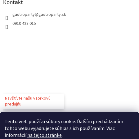
Kontakt
gastroparty
@
gastroparty.sk
0910 428 015
Navštívte našu vzorkovú
predajňu
Tento web používa súbory cookie. Ďalším prechádzaním
tohto webu vyjadrujete súhlas s ich používaním. Viac
informácií
na tejto stránke
.