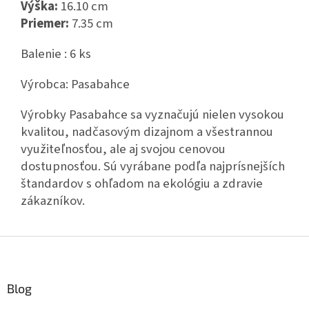
Výška:
16.10 cm
Priemer:
7.35 cm
Balenie : 6 ks
Výrobca: Pasabahce
Výrobky Pasabahce sa vyznačujú nielen vysokou
kvalitou, nadčasovým dizajnom a všestrannou
využiteľnosťou, ale aj svojou cenovou
dostupnosťou. Sú vyrábane podľa najprísnejších
štandardov s ohľadom na ekológiu a zdravie
zákazníkov.
Z
á
p
ä
Blog
t