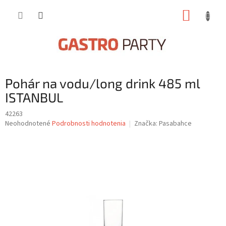
Prejsť
NÁKUP
na
obsah
KOŠÍK
Pohár na vodu/long drink 485 ml
ISTANBUL
42263
Priemerné
Neohodnotené
Podrobnosti hodnotenia
Značka:
Pasabahce
hodnotenie
produktu
je
0,0
z
5
hviezdičiek.