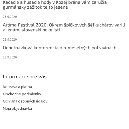
Kačacie a husacie hody v Kozej bráne vám zaručia
i
gurmánsky zážitok tejto jesene
e
23.9.2020
Aróma Festival 2020: Okrem špičkových šéfkuchárov varili
aj známi slovenskí hokejisti
23.9.2020
Ochutnávková konferencia o remeselných potravinách
23.9.2020
Informácie pre vás
Doprava a platba
Obchodné podmienky
Ochrana osobných údajov
Moja objednávka