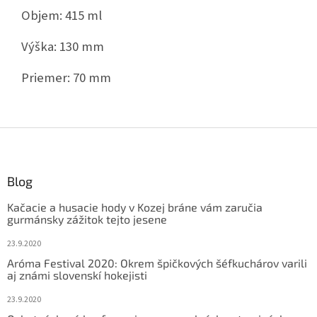
Objem: 415 ml
Výška: 130 mm
Priemer: 70 mm
Z
á
p
ä
Blog
t
Kačacie a husacie hody v Kozej bráne vám zaručia
i
gurmánsky zážitok tejto jesene
e
23.9.2020
Aróma Festival 2020: Okrem špičkových šéfkuchárov varili
aj známi slovenskí hokejisti
23.9.2020