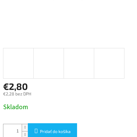
€2,80
€2,28 bez DPH
Jednotková
Skladom
cena:
Pridať do košíka