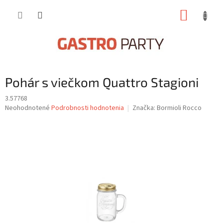
Prejsť
NÁKUP
na
obsah
KOŠÍK
Pohár s viečkom Quattro Stagioni
3.57768
Priemerné
Neohodnotené
Podrobnosti hodnotenia
Značka:
Bormioli Rocco
hodnotenie
produktu
je
0,0
z
5
hviezdičiek.