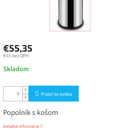
€55,35
€45 bez DPH
Jednotková
Skladom
cena:
Pridať do košíka
Popolník s košom
Detailné informácie