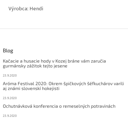
Výrobca: Hendi
Z
á
p
ä
Blog
t
Kačacie a husacie hody v Kozej bráne vám zaručia
i
gurmánsky zážitok tejto jesene
e
23.9.2020
Aróma Festival 2020: Okrem špičkových šéfkuchárov varili
aj známi slovenskí hokejisti
23.9.2020
Ochutnávková konferencia o remeselných potravinách
23.9.2020