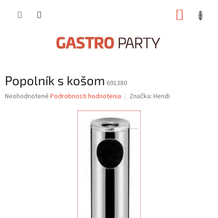
Prejsť
NÁKUP
na
obsah
KOŠÍK
Popolník s košom
691380
Priemerné
Neohodnotené
Podrobnosti hodnotenia
Značka:
Hendi
hodnotenie
produktu
je
0,0
z
5
hviezdičiek.