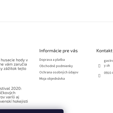
Informácie pre vás
Kontakt
 husacie hody v
Doprava a platba
gastr
ne vám zaručia
y.sk
Obchodné podmienky
 zážitok tejto
Ochrana osobných údajov
0910 
Moja objednávka
stival 2020:
ičkových
v varili aj
venskí hokejisti