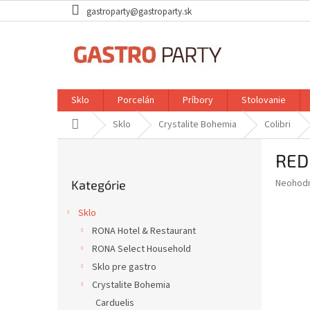
Prejsť
gastroparty@gastroparty.sk
na
obsah
Sklo
Porcelán
Príbory
Stolovanie
Domov
Sklo
Crystalite Bohemia
Colibri
B
RED
o
Preskočiť
č
Priemer
Neohod
Kategórie
kategórie
n
hodnote
ý
produkt
Sklo
p
je
RONA Hotel & Restaurant
0,0
a
z
RONA Select Household
n
5
e
Sklo pre gastro
hviezdič
l
Crystalite Bohemia
Carduelis