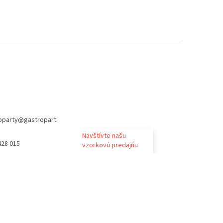
oparty
@
gastropart
Navštívte našu
428 015
vzorkovú predajňu