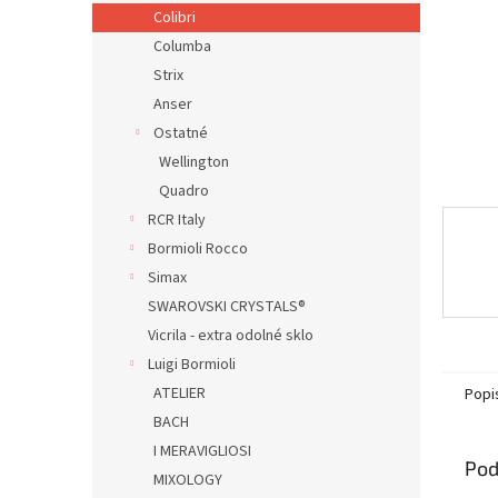
Colibri
Columba
Strix
Anser
Ostatné
Wellington
Quadro
RCR Italy
Bormioli Rocco
Simax
SWAROVSKI CRYSTALS®
Vicrila - extra odolné sklo
Luigi Bormioli
ATELIER
Popi
BACH
I MERAVIGLIOSI
Pod
MIXOLOGY