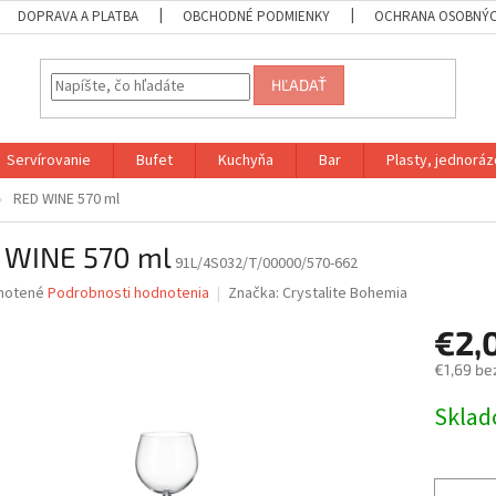
DOPRAVA A PLATBA
OBCHODNÉ PODMIENKY
OCHRANA OSOBNÝC
HĽADAŤ
Servírovanie
Bufet
Kuchyňa
Bar
Plasty, jednoráz
RED WINE 570 ml
 WINE 570 ml
91L/4S032/T/00000/570-662
né
notené
Podrobnosti hodnotenia
Značka:
Crystalite Bohemia
nie
€2,
u
€1,69 be
Jednotk
Skla
cena:
iek.