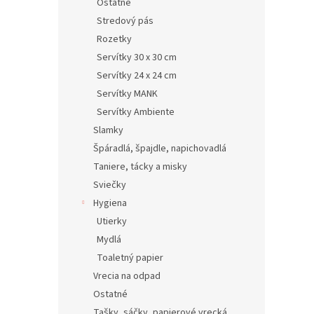
Ostatné
Stredový pás
Rozetky
Servítky 30 x 30 cm
Servítky 24 x 24 cm
Servítky MANK
Servítky Ambiente
Slamky
Špáradlá, špajdle, napichovadlá
Taniere, tácky a misky
Sviečky
Hygiena
Utierky
Mydlá
Toaletný papier
Vrecia na odpad
Ostatné
Tašky, sáčky, papierové vrecká