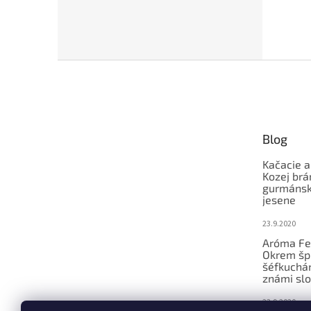
Z
á
p
ä
t
Blog
i
e
Kačacie a
Kozej brá
gurmánsky
jesene
23.9.2020
Aróma Fe
Okrem šp
šéfkucháro
známi slo
23.9.2020