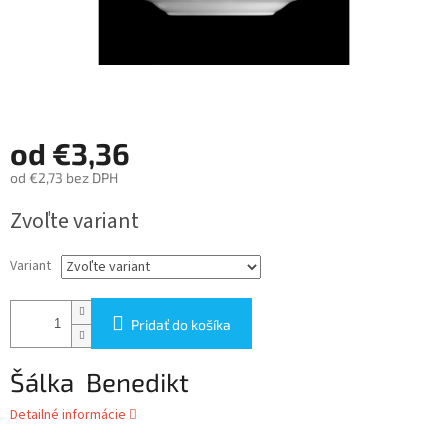
od
€3,36
od
€2,73
bez DPH
Jednotková
Zvoľte variant
cena:
Variant
Pridať do košíka
Šálka Benedikt
Detailné informácie