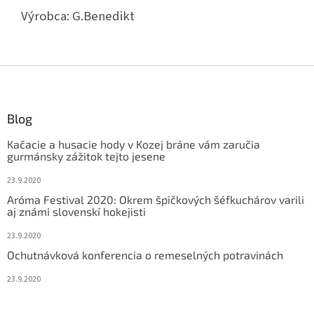
Výrobca:
G.Benedikt
Z
á
p
ä
Blog
t
Kačacie a husacie hody v Kozej bráne vám zaručia
i
gurmánsky zážitok tejto jesene
e
23.9.2020
Aróma Festival 2020: Okrem špičkových šéfkuchárov varili
aj známi slovenskí hokejisti
23.9.2020
Ochutnávková konferencia o remeselných potravinách
23.9.2020