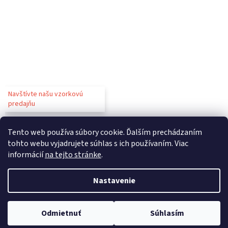
Navštívte našu vzorkovú
predajňu
Tento web používa súbory cookie. Ďalším prechádzaním
tohto webu vyjadrujete súhlas s ich používaním. Viac
informácií
na tejto stránke
.
Vytvoril Shoptet
Nastavenie
Copyright 2026
Gastroparty
. Všetky práva vyhradené.
Upraviť
Odmietnuť
Súhlasím
nastavenie cookies