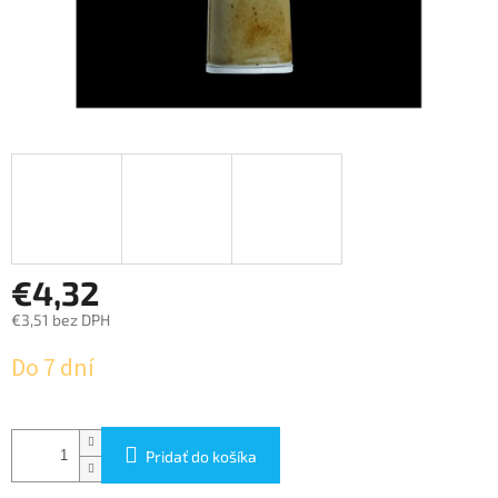
€4,32
€3,51 bez DPH
Jednotková
Do 7 dní
cena:
Pridať do košíka