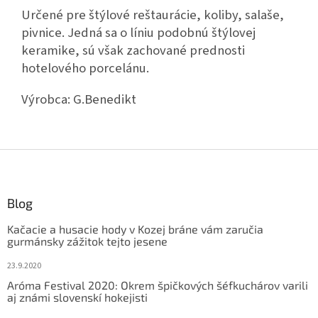
Určené pre štýlové reštaurácie, koliby, salaše,
pivnice. Jedná sa o líniu podobnú štýlovej
keramike, sú však zachované prednosti
hotelového porcelánu.
Výrobca:
G.Benedikt
Z
á
p
ä
Blog
t
Kačacie a husacie hody v Kozej bráne vám zaručia
i
gurmánsky zážitok tejto jesene
e
23.9.2020
Aróma Festival 2020: Okrem špičkových šéfkuchárov varili
aj známi slovenskí hokejisti